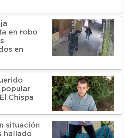
ja
ta en robo
os
dos en
querido
 popular
 El Chispa
n situación
s hallado