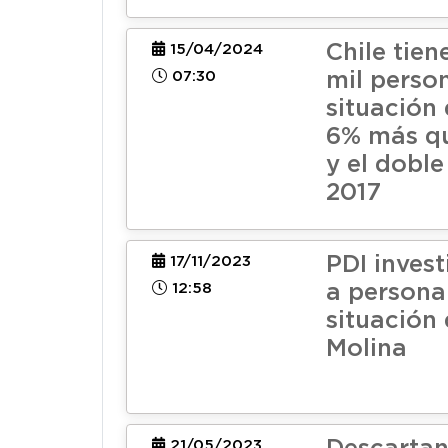
Chile tie
15/04/2024
07:30
mil perso
situación 
6% más q
y el doble
2017
PDI inves
17/11/2023
12:58
a persona
situación 
Molina
21/05/2023