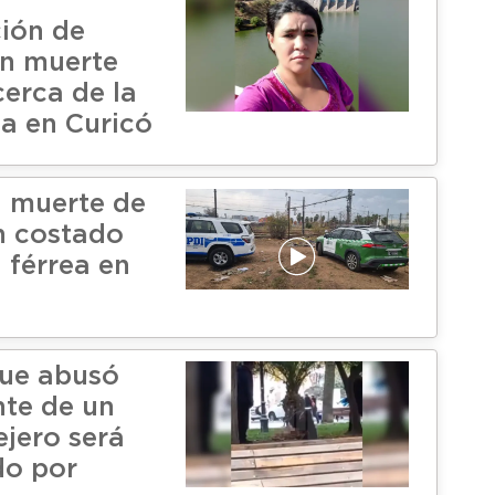
n
ción de
en muerte
cerca de la
ea en Curicó
n muerte de
n costado
a férrea en
ue abusó
te de un
ejero será
do por