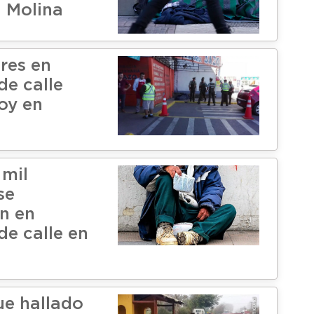
 Molina
res en
de calle
oy en
 mil
se
n en
de calle en
e hallado