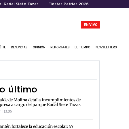
l Radal Siete Tazas
Fiestas Patrias 2026
EN VIVO
ÚTIL
DENUNCIAS
OPINIÓN
REPORTAJES
EL TIEMPO
NEWSLETTERS
o último
alde de Molina detalla incumplimientos de
resa a cargo del parque Radal Siete Tazas
 | 13:05
antén fortalece la educación escolar: 57