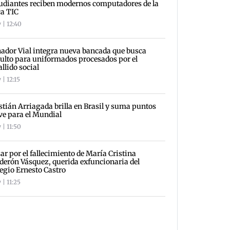
udiantes reciben modernos computadores de la
a TIC
 | 12:40
ador Vial integra nueva bancada que busca
ulto para uniformados procesados por el
allido social
 | 12:15
stián Arriagada brilla en Brasil y suma puntos
ve para el Mundial
 | 11:50
ar por el fallecimiento de María Cristina
derón Vásquez, querida exfuncionaria del
egio Ernesto Castro
 | 11:25