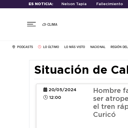
ES NOTICIA:
Nelson Tapia
Fallecimiento
CLIMA
PODCASTS
LO ÚLTIMO
LO MÁS VISTO
NACIONAL
REGIÓN DE
Situación de Ca
Hombre fa
20/05/2024
12:00
ser atrop
el tren rá
Curicó