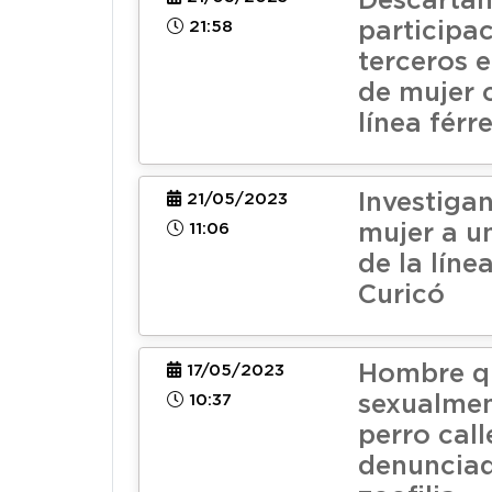
Descarta
21:58
participa
terceros 
de mujer 
línea férr
Investiga
21/05/2023
11:06
mujer a u
de la líne
Curicó
Hombre q
17/05/2023
10:37
sexualmen
perro call
denuncia