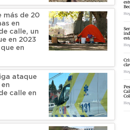
est
Bec
Hoy
ne más de 20
nas en
Sen
de calle, un
ind
est
ue en 2023
Hoy
 que en
Cri
cla
Hoy
tiga ataque
 en
Pes
Cal
de calle en
Col
Hoy