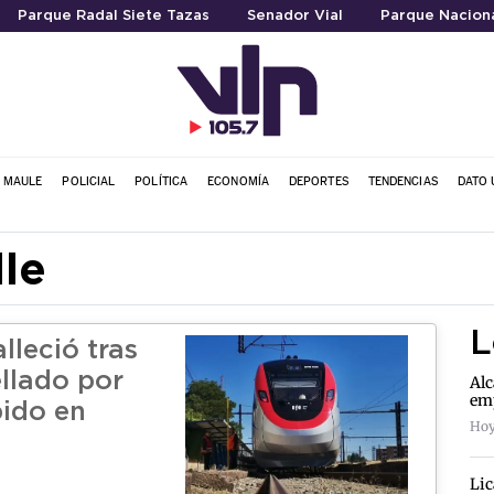
Parque Radal Siete Tazas
Senador Vial
Parque Naciona
L MAULE
POLICIAL
POLÍTICA
ECONOMÍA
DEPORTES
TENDENCIAS
DATO 
lle
L
lleció tras
ellado por
Alc
emp
pido en
Hoy
Lic