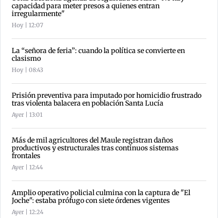
capacidad para meter presos a quienes entran
irregularmente"
Hoy | 12:07
La “señora de feria”: cuando la política se convierte en
clasismo
Hoy | 08:43
Prisión preventiva para imputado por homicidio frustrado
tras violenta balacera en población Santa Lucía
Ayer | 13:01
Más de mil agricultores del Maule registran daños
productivos y estructurales tras continuos sistemas
frontales
Ayer | 12:44
Amplio operativo policial culmina con la captura de "El
Joche": estaba prófugo con siete órdenes vigentes
Ayer | 12:24