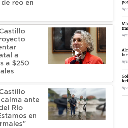
por
 de reo en
Ayer
Más
tra
Castillo
Ayer
royecto
entar
Alc
hos
atal a
Ayer
s a $250
ales
Gob
fer
Ayer
Castillo
a calma ante
del Río
Estamos en
ormales"