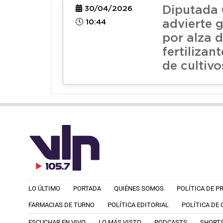
Diputada 
30/04/2026
10:44
advierte g
por alza 
fertilizan
de cultivo
LO ÚLTIMO
PORTADA
QUIÉNES SOMOS
POLÍTICA DE P
FARMACIAS DE TURNO
POLÍTICA EDITORIAL
POLÍTICA DE
ESCUCHAR EN VIVO
LO MÁS VISTO
PODCASTS
SHORT