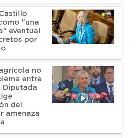
Castillo
 como "una
" eventual
cretos por
no
 agrícola no
blema entre
: Diputada
xige
ón del
or amenaza
ia