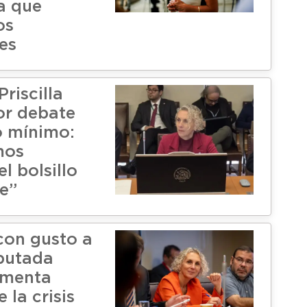
a que
os
es
riscilla
por debate
o mínimo:
mos
el bolsillo
te”
con gusto a
putada
lamenta
 la crisis