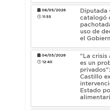
Diputada 
08/05/2026
11:55
catalogó
pachotada
uso de de
el Gobier
"La crisis
04/05/2026
12:40
es un pro
privados"
Castillo e
intervenci
Estado p
alimentar