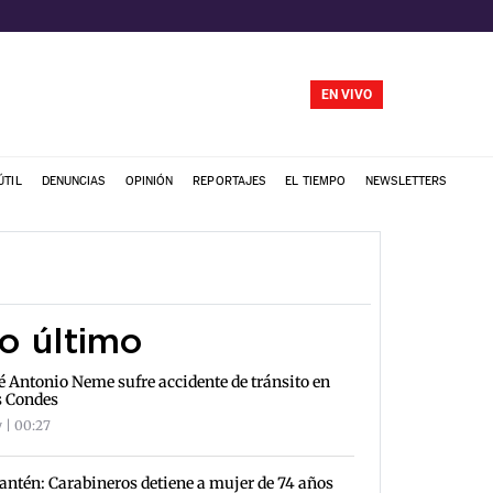
EN VIVO
ÚTIL
DENUNCIAS
OPINIÓN
REPORTAJES
EL TIEMPO
NEWSLETTERS
o último
é Antonio Neme sufre accidente de tránsito en
s Condes
 | 00:27
antén: Carabineros detiene a mujer de 74 años