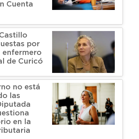
en Cuenta
Castillo
puestas por
 enfermero
al de Curicó
rno no está
o las
 Diputada
uestiona
rio en la
ributaria