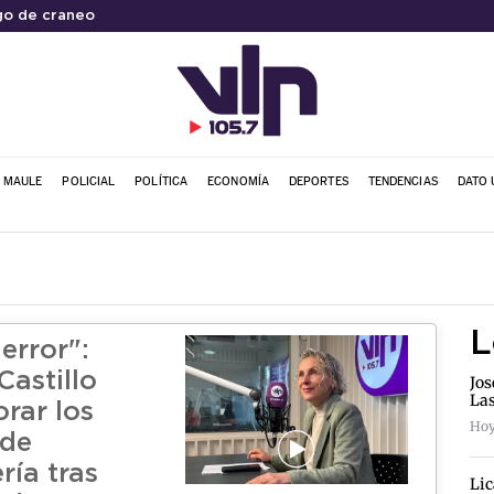
go de craneo
L MAULE
POLICIAL
POLÍTICA
ECONOMÍA
DEPORTES
TENDENCIAS
DATO 
L
error":
Castillo
Jos
La
rar los
Hoy
 de
ía tras
Lic