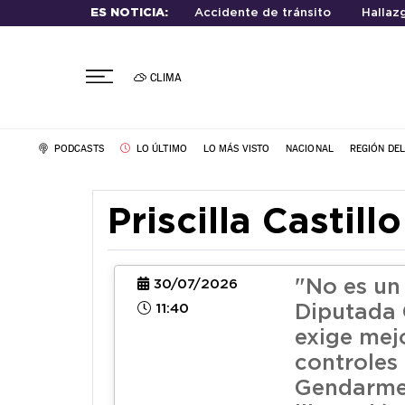
ES NOTICIA:
Accidente de tránsito
Hallaz
CLIMA
PODCASTS
LO ÚLTIMO
LO MÁS VISTO
NACIONAL
REGIÓN DE
Priscilla Castillo
"No es un 
30/07/2026
11:40
Diputada 
exige mejo
controles
Gendarmer