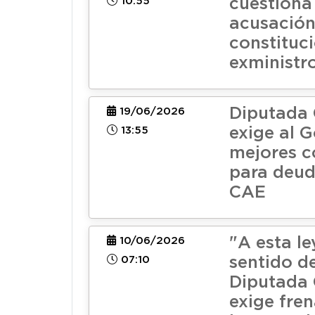
10:55
cuestiona
acusació
constituc
exministr
Diputada 
19/06/2026
13:55
exige al 
mejores c
para deud
CAE
"A esta le
10/06/2026
07:10
sentido de
Diputada 
exige fren