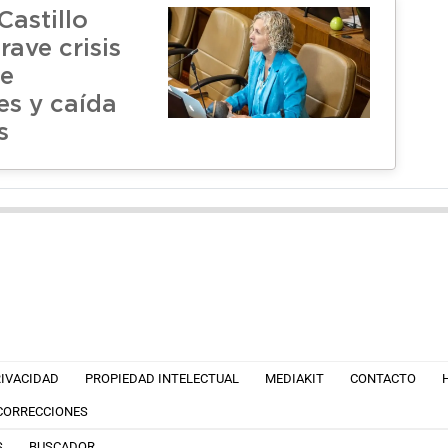
Castillo
rave crisis
de
tes y caída
s
RIVACIDAD
PROPIEDAD INTELECTUAL
MEDIAKIT
CONTACTO
 CORRECCIONES
S
BUSCADOR