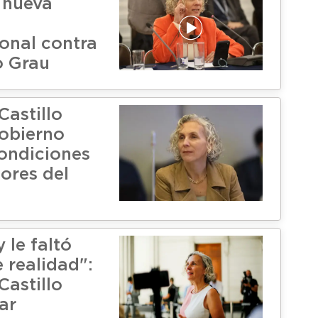
 nueva
n
ional contra
o Grau
Castillo
Gobierno
ondiciones
ores del
y le faltó
 realidad":
Castillo
ar