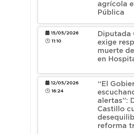
agrícola 
Pública
Diputada 
15/05/2026
11:10
exige res
muerte de
en Hospit
“El Gobie
12/05/2026
16:24
escuchand
alertas”:
Castillo c
desequilib
reforma t