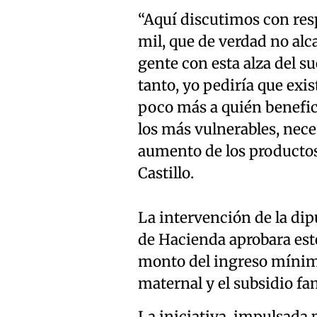
“Aquí discutimos con re
mil, que de verdad no alca
gente con esta alza del su
tanto, yo pediría que ex
poco más a quién benefici
los más vulnerables, nece
aumento de los productos
Castillo.
La intervención de la dip
de Hacienda aprobara este
monto del ingreso mínimo
maternal y el subsidio fam
La iniciativa, impulsada