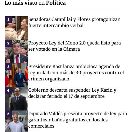
Lo más visto
en
Política
Senadoras Campillai y Flores protagonizan
1
fuerte intercambio verbal
Proyecto Ley del Mono 2.0 queda listo para
2
ser votado en la Cámara
Presidente Kast lanza ambiciosa agenda de
3
seguridad con más de 30 proyectos contra el
crimen organizado
Gobierno descarta suspender Ley Karin y
4
declarar feriado el 17 de septiembre
Diputado Valdés presenta proyecto de ley para
5
garantizar baños gratuitos en locales
comerciales