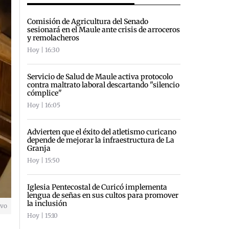
Comisión de Agricultura del Senado
sesionará en el Maule ante crisis de arroceros
y remolacheros
Hoy | 16:30
Servicio de Salud de Maule activa protocolo
contra maltrato laboral descartando "silencio
cómplice"
Hoy | 16:05
Advierten que el éxito del atletismo curicano
depende de mejorar la infraestructura de La
Granja
Hoy | 15:50
Iglesia Pentecostal de Curicó implementa
lengua de señas en sus cultos para promover
la inclusión
ivo
Hoy | 15:10