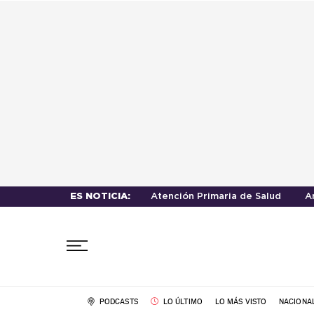
ES NOTICIA:
Atención Primaria de Salud
A
PODCASTS
LO ÚLTIMO
LO MÁS VISTO
NACIONA