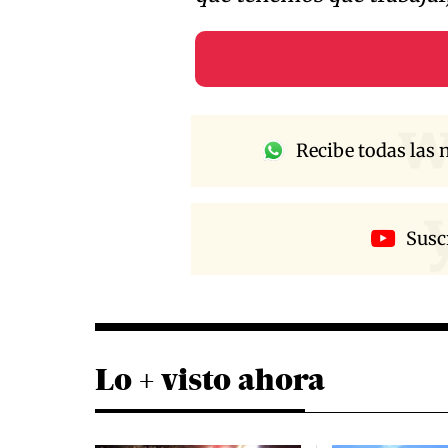
w
Recibe todas las n
Susc
Lo + visto ahora