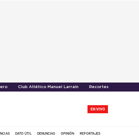
ero
Club Atlético Manuel Larraín
Recortes presupuestar
EN VIVO
NCIAS
DATO ÚTIL
DENUNCIAS
OPINIÓN
REPORTAJES