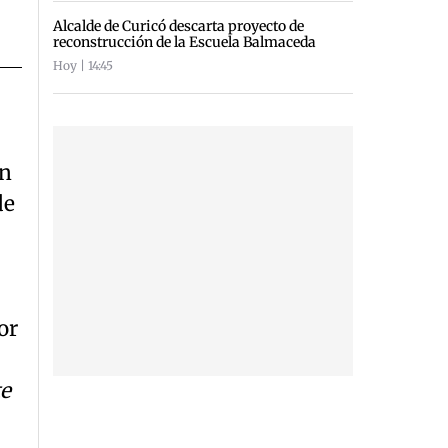
Alcalde de Curicó descarta proyecto de
reconstrucción de la Escuela Balmaceda
Hoy | 14:45
en
de
or
te