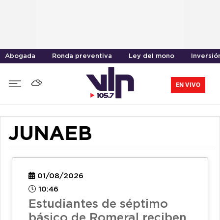
Abogada
Ronda preventiva
Ley del mono
Inversió
EN VIVO
JUNAEB
01/08/2026
10:46
Estudiantes de séptimo
básico de Romeral reciben