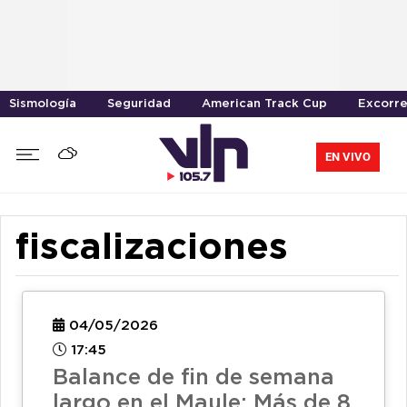
Sismología
Seguridad
American Track Cup
Excorre
EN VIVO
fiscalizaciones
04/05/2026
17:45
Balance de fin de semana
largo en el Maule: Más de 8