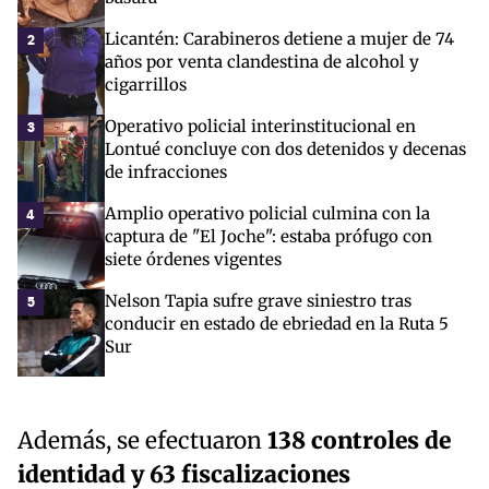
Licantén: Carabineros detiene a mujer de 74
2
años por venta clandestina de alcohol y
cigarrillos
Operativo policial interinstitucional en
3
Lontué concluye con dos detenidos y decenas
de infracciones
Amplio operativo policial culmina con la
4
captura de "El Joche": estaba prófugo con
siete órdenes vigentes
Nelson Tapia sufre grave siniestro tras
5
conducir en estado de ebriedad en la Ruta 5
Sur
Además, se efectuaron
138 controles de
identidad y 63 fiscalizaciones