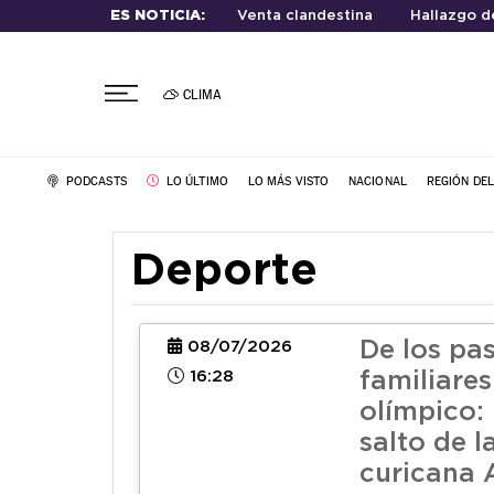
ES NOTICIA:
Venta clandestina
Hallazgo d
CLIMA
PODCASTS
LO ÚLTIMO
LO MÁS VISTO
NACIONAL
REGIÓN DE
Deporte
De los pa
08/07/2026
16:28
familiares
olímpico: 
salto de l
curicana 