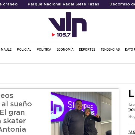
e craneo
Parque Nacional Radal Siete Tazas
Decomiso d
L MAULE
POLICIAL
POLÍTICA
ECONOMÍA
DEPORTES
TENDENCIAS
DATO 
L
seos
 al sueño
Lic
por
El gran
Hoy
a skater
Antonia
Más