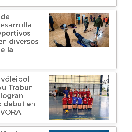
 de
esarrolla
eportivos
en diversos
e la
 vóleibol
yu Trabun
 logran
 debut en
ASVORA