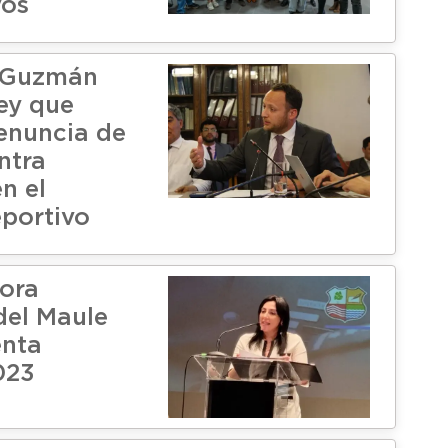
vos
 Guzmán
ey que
denuncia de
ntra
n el
portivo
ora
del Maule
enta
023