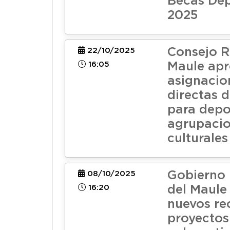
Becas Dep
2025
Consejo R
22/10/2025
16:05
Maule ap
asignacio
directas 
para depo
agrupaci
culturales
Gobierno 
08/10/2025
16:20
del Maule
nuevos re
proyectos