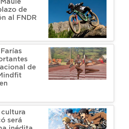
 Maule
plazo de
ón al FNDR
 Farías
ortantes
Nacional de
Mindfit
 en
 cultura
có será
na inédita