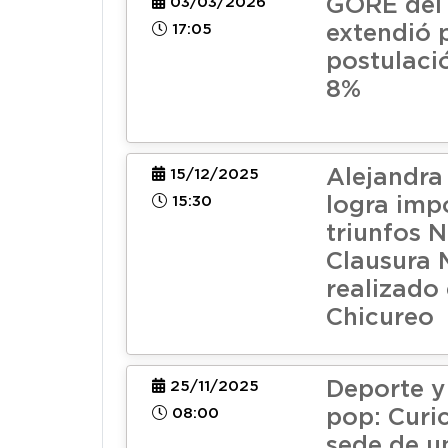
GORE del
03/03/2026
17:05
extendió 
postulaci
8%
Alejandra
15/12/2025
15:30
logra imp
triunfos 
Clausura 
realizado
Chicureo
Deporte y
25/11/2025
08:00
pop: Curi
sede de u