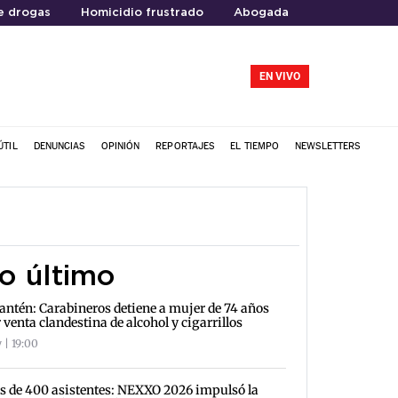
e drogas
Homicidio frustrado
Abogada
EN VIVO
ÚTIL
DENUNCIAS
OPINIÓN
REPORTAJES
EL TIEMPO
NEWSLETTERS
o último
antén: Carabineros detiene a mujer de 74 años
 venta clandestina de alcohol y cigarrillos
 | 19:00
 de 400 asistentes: NEXXO 2026 impulsó la