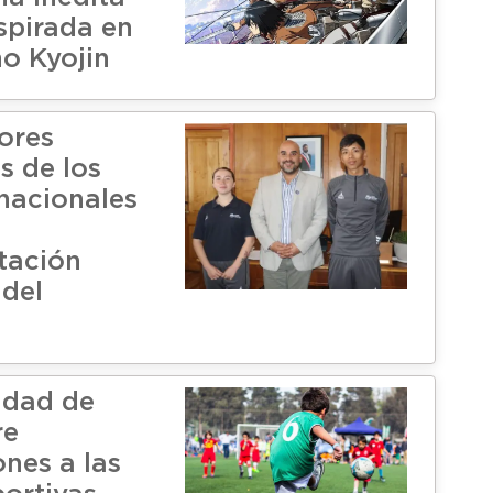
spirada en
no Kyojin
ores
s de los
nacionales
n
tación
 del
idad de
re
ones a las