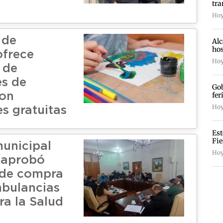
tra
Hoy
 de
Alc
hos
ofrece
Hoy
 de
s de
Gob
fer
con
Hoy 
s gratuitas
Est
Fie
unicipal
Hoy
 aprobó
n de compra
bulancias
ra la Salud