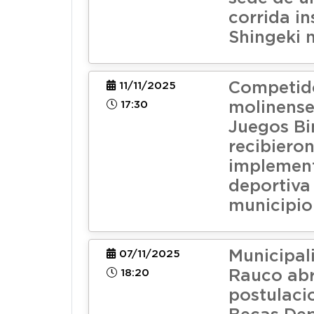
corrida in
Shingeki 
Competid
11/11/2025
17:30
molinense
Juegos Bi
recibiero
implemen
deportiva
municipio
Municipal
07/11/2025
18:20
Rauco ab
postulaci