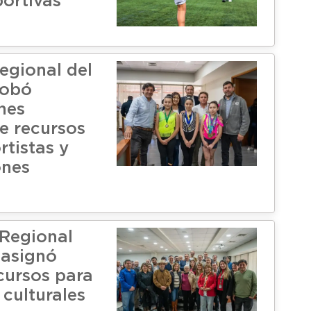
ortivas
egional del
robó
nes
de recursos
rtistas y
ones
Regional
 asignó
cursos para
 culturales