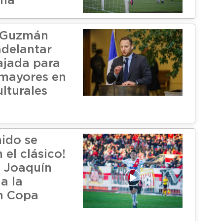
cha
 Guzmán
delantar
ajada para
mayores en
lturales
nido se
el clásico!
 Joaquín
la la
en Copa