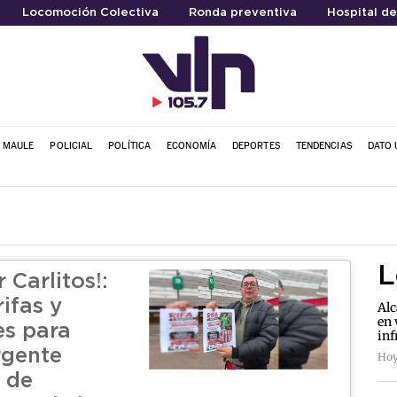
Locomoción Colectiva
Ronda preventiva
Hospital de
L MAULE
POLICIAL
POLÍTICA
ECONOMÍA
DEPORTES
TENDENCIAS
DATO 
L
 Carlitos!:
ifas y
Alc
en 
s para
inf
rgente
Hoy
 de