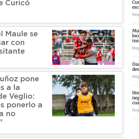
Cur
e Curicó
esc
Hoy 
Mun
l Maule se
loc
in
gar con
Hoy
sitante
Dam
des
Hoy 
uñoz pone
s a la
Hos
de Veglio:
neg
cua
s ponerlo a
Hoy
a no
"