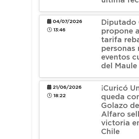
última fe
Diputado
04/07/2026
13:46
propone a
tarifa reb
personas 
eventos cu
del Maule
¡Curicó U
21/06/2026
18:22
queda con 
Golazo de
Alfaro sel
victoria 
Chile