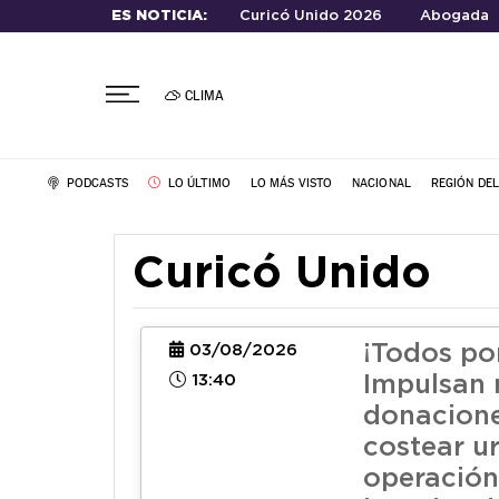
ES NOTICIA:
Curicó Unido 2026
Abogada
CLIMA
PODCASTS
LO ÚLTIMO
LO MÁS VISTO
NACIONAL
REGIÓN DE
Curicó Unido
¡Todos por
03/08/2026
13:40
Impulsan r
donacione
costear u
operación