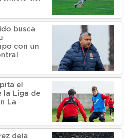
ido busca
u
po con un
ntral
pita el
e la Liga de
n La
rez deja