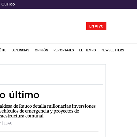
 Curicó
EN VIVO
ÚTIL
DENUNCIAS
OPINIÓN
REPORTAJES
EL TIEMPO
NEWSLETTERS
o último
aldesa de Rauco detalla millonarias inversiones
vehículos de emergencia y proyectos de
raestructura comunal
 | 15:40