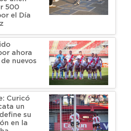
ir 500
or el Día
z
ido
por ahora
a de nuevos
e: Curicó
cata un
define su
ión en la