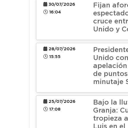
Fijan afo
30/07/2026
16:04
espectado
cruce ent
Unido y C
President
28/07/2026
15:55
Unido con
apelación 
de puntos
minutaje 
Bajo la ll
25/07/2026
17:08
Granja: C
tropieza 
Luis en el 