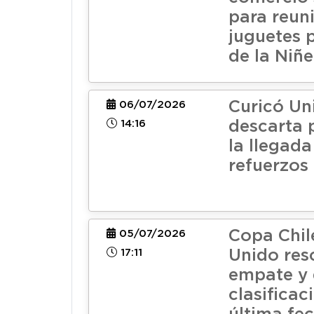
para reun
juguetes p
de la Niñe
Curicó Un
06/07/2026
14:16
descarta 
la llegad
refuerzos
Copa Chil
05/07/2026
17:11
Unido res
empate y 
clasificac