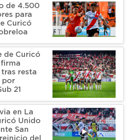
ro de 4.500
res para
re Curicó
obreloa
e de Curicó
firma
tras resta
 por
Sub 21
uvia en La
uricó Unido
ante San
reinicio del