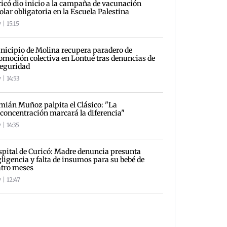
icó dio inicio a la campaña de vacunación
olar obligatoria en la Escuela Palestina
| 15:15
icipio de Molina recupera paradero de
omoción colectiva en Lontué tras denuncias de
seguridad
 | 14:53
ián Muñoz palpita el Clásico: "La
concentración marcará la diferencia"
| 14:35
pital de Curicó: Madre denuncia presunta
ligencia y falta de insumos para su bebé de
tro meses
 | 12:47