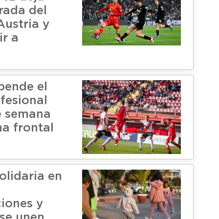
rada del
Austria y
ir a
pende el
fesional
de semana
ma frontal
olidaria en
iones y
se unen