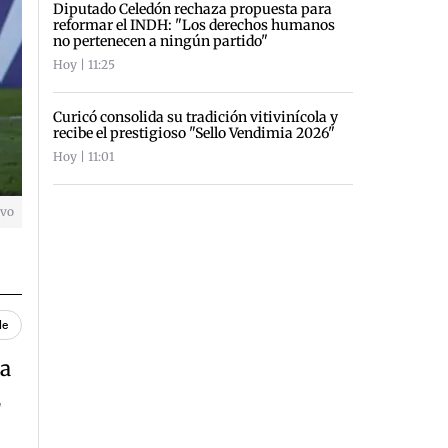
Diputado Celedón rechaza propuesta para
reformar el INDH: "Los derechos humanos
no pertenecen a ningún partido"
Hoy | 11:25
Curicó consolida su tradición vitivinícola y
recibe el prestigioso "Sello Vendimia 2026"
Hoy | 11:01
ivo
le
pa
2