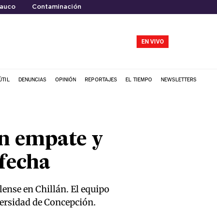
Rauco
Contaminación
EN VIVO
ÚTIL
DENUNCIAS
OPINIÓN
REPORTAJES
EL TIEMPO
NEWSLETTERS
un empate y
 fecha
blense en Chillán. El equipo
versidad de Concepción.