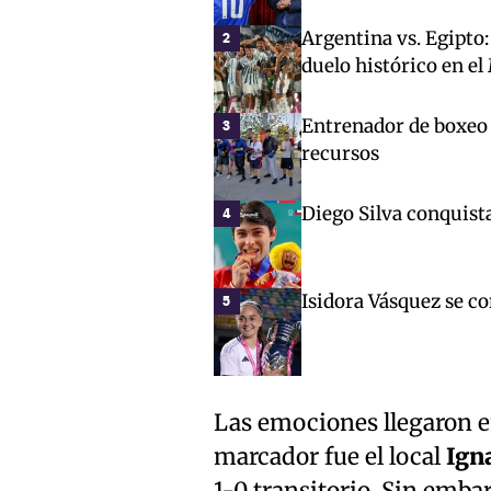
Argentina vs. Egipto:
2
duelo histórico en e
Entrenador de boxeo 
3
recursos
Diego Silva conquist
4
Isidora Vásquez se c
5
Las emociones llegaron en
marcador fue el local
Ign
1-0 transitorio. Sin embar