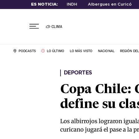
ES NOTICIA:
INDH
Albergues en Curicó
CLIMA
PODCASTS
LO ÚLTIMO
LO MÁS VISTO
NACIONAL
REGIÓN DE
DEPORTES
Copa Chile: 
define su cla
Los albirrojos lograron iguala
curicano jugará el pase a la