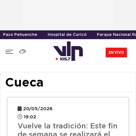
Paso Pehuenche
Hospital de Curicó
Parque Nacional R
EN VIVO
Cueca
20/05/2026
19:02
Vuelve la tradición: Este fin
de semana se realizará el