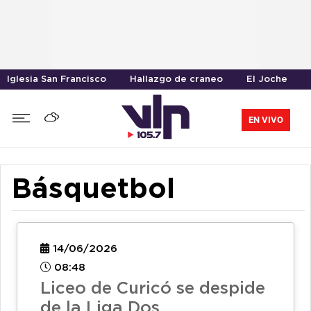
Iglesia San Francisco
Hallazgo de craneo
El Joche
EN VIVO
Básquetbol
14/06/2026
08:48
Liceo de Curicó se despide
de la Liga Dos