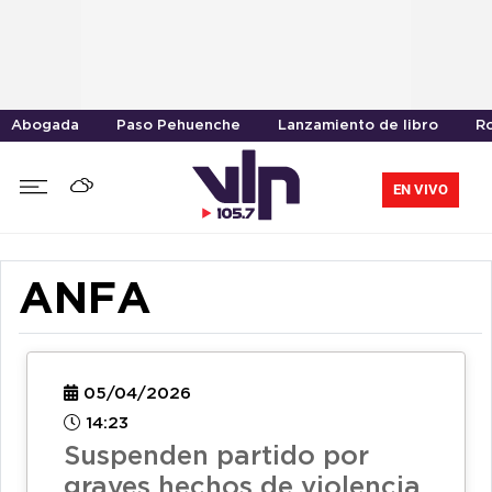
Abogada
Paso Pehuenche
Lanzamiento de libro
R
EN VIVO
ANFA
05/04/2026
14:23
Suspenden partido por
graves hechos de violencia