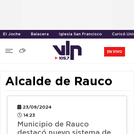
El Joche
Balacera
Iglesia San Francisco
Curicó Un
EN VIVO
Alcalde de Rauco
23/09/2024
14:23
Municipio de Rauco
destacó nuevo sistema de