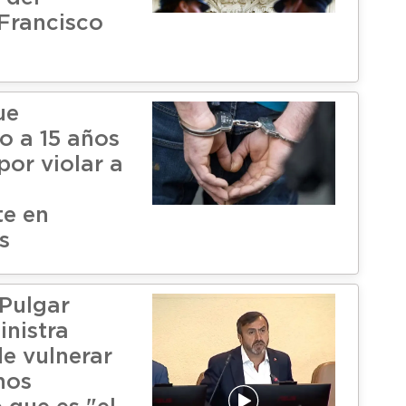
Francisco
ue
 a 15 años
por violar a
te en
s
Pulgar
inistra
de vulnerar
hos