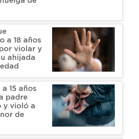
 huelga de
ue
 a 18 años
por violar y
su ahijada
 edad
a 15 años
 a padre
 y violó a
enor de