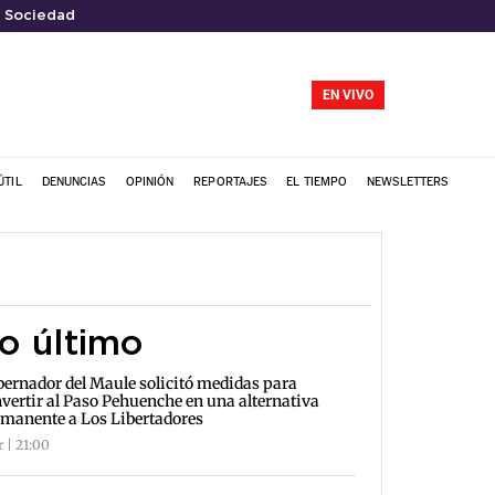
Sociedad
EN VIVO
ÚTIL
DENUNCIAS
OPINIÓN
REPORTAJES
EL TIEMPO
NEWSLETTERS
o último
ernador del Maule solicitó medidas para
vertir al Paso Pehuenche en una alternativa
manente a Los Libertadores
r | 21:00