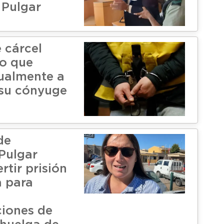
 Pulgar
 cárcel
to que
ualmente a
 su cónyuge
de
Pulgar
rtir prisión
a para
iones de