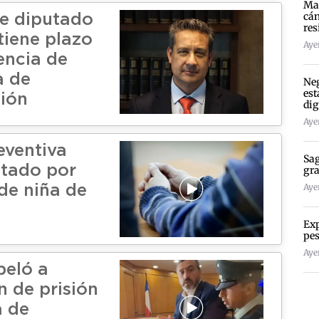
Mad
cán
e diputado
res
tiene plazo
Ayer
encia de
a de
Neg
est
ción
dig
Ayer
eventiva
Sag
tado por
gra
Ayer
de niña de
Exp
pes
Ayer
peló a
n de prisión
a de