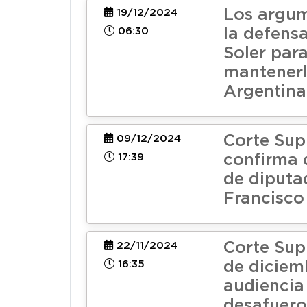
Los argu
19/12/2024
06:30
la defens
Soler par
mantenerl
Argentina
Corte Su
09/12/2024
17:39
confirma 
de diputa
Francisco
Corte Sup
22/11/2024
16:35
de diciemb
audiencia
desafuero