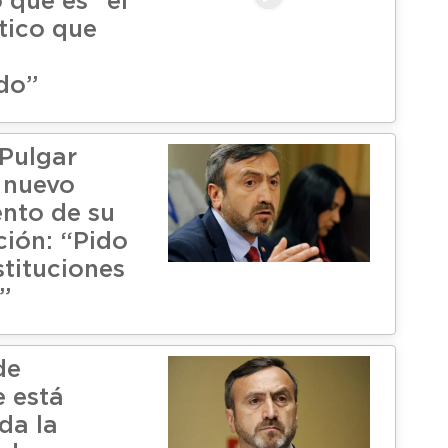
 que es "el
tico que
do”
Pulgar
 nuevo
nto de su
ción: “Pido
stituciones
”
de
 está
da la