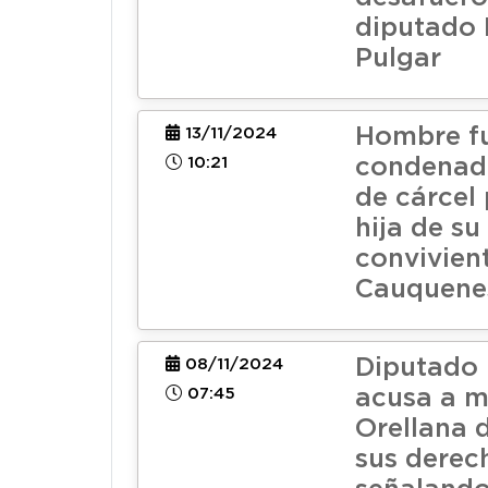
diputado 
Pulgar
Hombre f
13/11/2024
10:21
condenado
de cárcel 
hija de su
convivien
Cauquene
Diputado 
08/11/2024
07:45
acusa a m
Orellana 
sus derec