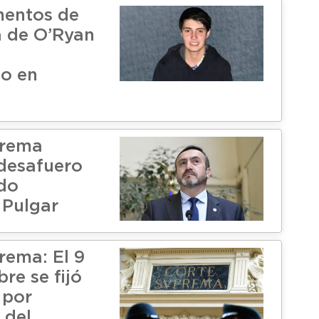
mentos de
a de O’Ryan
a
o en
prema
desafuero
do
 Pulgar
rema: El 9
re se fijó
 por
 del