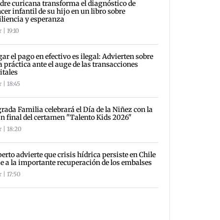
re curicana transforma el diagnóstico de
cer infantil de su hijo en un libro sobre
iliencia y esperanza
 | 19:10
ar el pago en efectivo es ilegal: Advierten sobre
a práctica ante el auge de las transacciones
itales
 | 18:45
rada Familia celebrará el Día de la Niñez con la
n final del certamen "Talento Kids 2026"
 | 18:20
erto advierte que crisis hídrica persiste en Chile
e a la importante recuperación de los embalses
 | 17:50