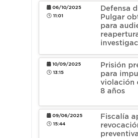
Defensa d
06/10/2025
11:01
Pulgar ob
para audi
reapertur
investiga
Prisión pr
10/09/2025
13:15
para impu
violación 
8 años
Fiscalía a
09/06/2025
15:44
revocació
preventiv