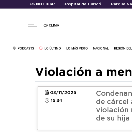
ES NOTICIA:
Hospital de Curicó
Parque Na
CLIMA
PODCASTS
LO ÚLTIMO
LO MÁS VISTO
NACIONAL
REGIÓN DE
Violación a me
Condenan 
03/11/2025
15:34
de cárcel
violación 
de su hija