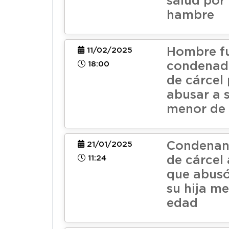
salud por
hambre
Hombre f
11/02/2025
18:00
condenado
de cárcel 
abusar a 
menor de
Condenan 
21/01/2025
11:24
de cárcel
que abusó
su hija m
edad