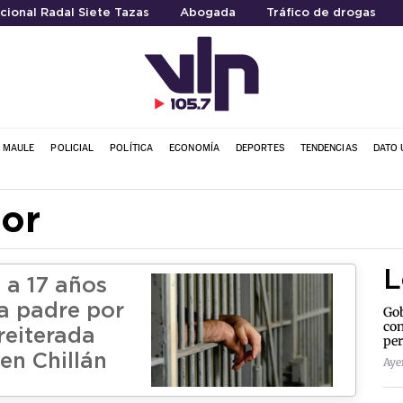
cional Radal Siete Tazas
Abogada
Tráfico de drogas
L MAULE
POLICIAL
POLÍTICA
ECONOMÍA
DEPORTES
TENDENCIAS
DATO 
nor
L
a 17 años
 a padre por
Gob
con
reiterada
per
 en Chillán
Aye