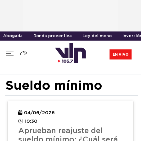
Abogada
Ronda preventiva
Ley del mono
Inversió
EN VIVO
Sueldo mínimo
04/06/2026
10:30
Aprueban reajuste del
sueldo mínimo: ¿Cuál será