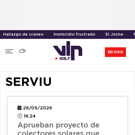
Hallazgo de craneo
Homicidio frustrado
El Joche
EN VIVO
SERVIU
26/05/2026
16:24
Aprueban proyecto de
colectores solares que