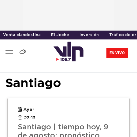
Venta clandestina
El Joche
Inversión
Tráfico de d
EN VIVO
Santiago
Ayer
23:13
Santiago | tiempo hoy, 9
de agosto: pronóstico