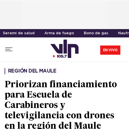
Seremi de salud
Arma de fuego
Bono de gas
Naufr
EN VIVO
REGIÓN DEL MAULE
Priorizan financiamiento
para Escuela de
Carabineros y
televigilancia con drones
en la región del Maule