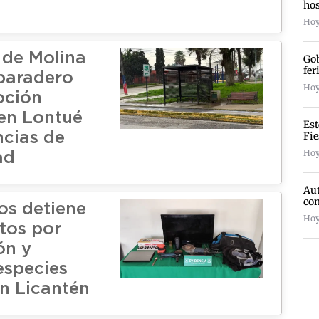
hos
Hoy
 de Molina
Gob
fer
paradero
Hoy 
oción
 en Lontué
Est
Fie
ncias de
Hoy
ad
Aut
com
os detiene
Hoy
etos por
ón y
especies
n Licantén