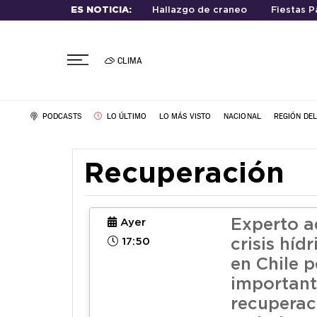
ES NOTICIA:
Hallazgo de craneo
Fiestas P
CLIMA
PODCASTS
LO ÚLTIMO
LO MÁS VISTO
NACIONAL
REGIÓN DE
Recuperación
Experto a
Ayer
17:50
crisis hídr
en Chile p
importan
recuperac