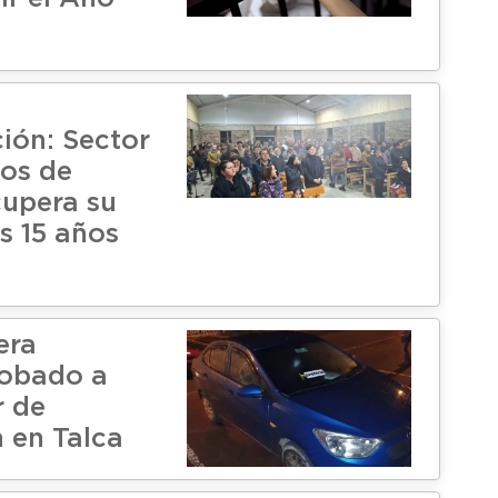
ión: Sector
os de
cupera su
as 15 años
era
robado a
r de
n en Talca