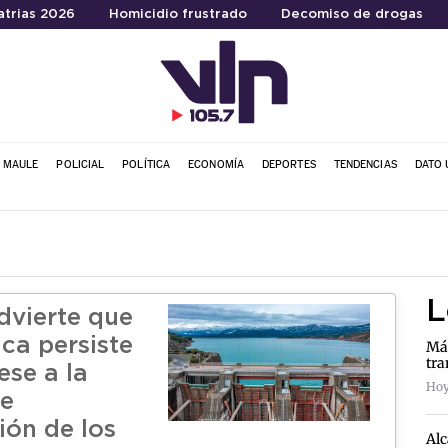
atrias 2026
Homicidio frustrado
Decomiso de drogas
L MAULE
POLICIAL
POLÍTICA
ECONOMÍA
DEPORTES
TENDENCIAS
DATO 
L
dvierte que
ica persiste
Más
tra
ese a la
Hoy
te
ión de los
Alc