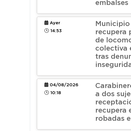
embalses
Municipio
Ayer
14:53
recupera 
de locom
colectiva
tras denu
insegurid
Carabiner
04/08/2026
10:18
a dos suj
receptaci
recupera 
robadas e