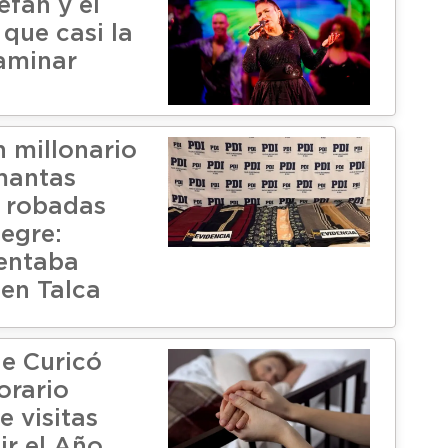
efan y el
que casi la
caminar
 millonario
mantas
s robadas
legre:
tentaba
 en Talca
de Curicó
orario
e visitas
ir el Año