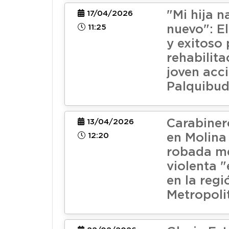
"Mi hija n
17/04/2026
11:25
nuevo": E
y exitoso
rehabilita
joven acc
Palquibud
Carabiner
13/04/2026
12:20
en Molina
robada m
violenta 
en la regi
Metropoli