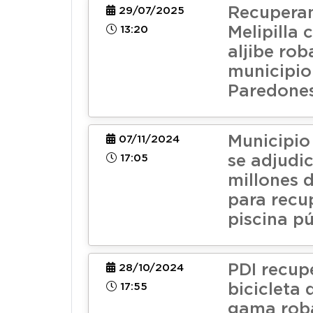
Recupera
29/07/2025
13:20
Melipilla
aljibe rob
municipio
Paredone
Municipio
07/11/2024
17:05
se adjudi
millones 
para recu
piscina pú
PDI recup
28/10/2024
17:55
bicicleta 
gama rob