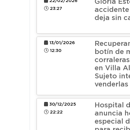
Gloria Est
22/02/2026
23:27
accidente 
deja sin 
Recuperan
13/01/2026
12:30
botín de 
corralera
en Villa A
Sujeto in
venderlas
Hospital 
30/12/2025
22:22
anuncia h
especial d
para recib