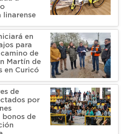
do
 linarense
niciará en
ajos para
 camino de
n Martín de
s en Curicó
res de
ctados por
nes
n bonos de
ción
a