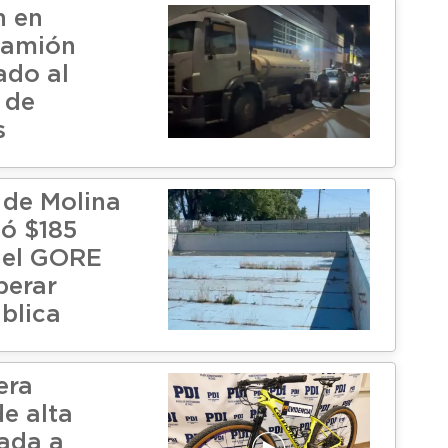
n en
 camión
ado al
 de
s
 de Molina
có $185
del GORE
perar
blica
era
de alta
ada a