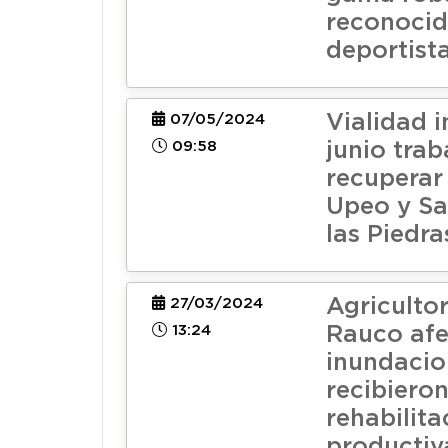
reconoci
deportista
Vialidad i
07/05/2024
09:58
junio trab
recuperar
Upeo y Sa
las Piedra
Agriculto
27/03/2024
13:24
Rauco afe
inundacio
recibiero
rehabilita
productiv