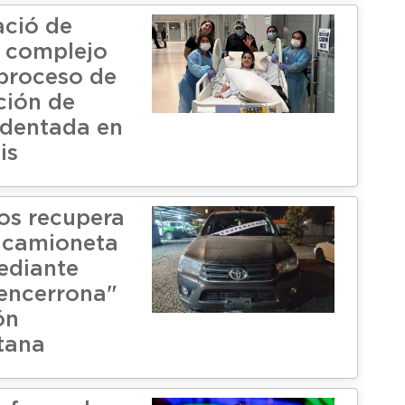
ació de
l complejo
 proceso de
ción de
identada en
is
os recupera
 camioneta
ediante
"encerrona"
ón
tana