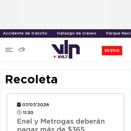
Accidente de tránsito
Hallazgo de craneo
Parque Naci
EN VIVO
Recoleta
07/07/2026
11:30
Enel y Metrogas deberán
pagar más de $365