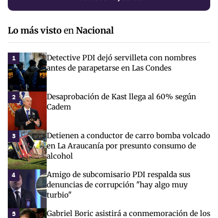
Lo más visto
en
Nacional
Detective PDI dejó servilleta con nombres
1
antes de parapetarse en Las Condes
Desaprobación de Kast llega al 60% según
2
Cadem
Detienen a conductor de carro bomba volcado
3
en La Araucanía por presunto consumo de
alcohol
Amigo de subcomisario PDI respalda sus
4
denuncias de corrupción "hay algo muy
turbio"
Gabriel Boric asistirá a conmemoración de los
5