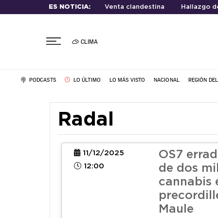
ES NOTICIA:
Venta clandestina
Hallazgo d
CLIMA
PODCASTS
LO ÚLTIMO
LO MÁS VISTO
NACIONAL
REGIÓN DE
Radal
OS7 errad
11/12/2025
12:00
de dos mi
cannabis 
precordill
Maule