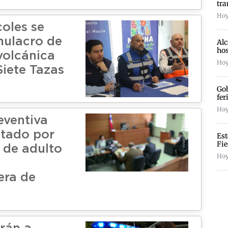
tra
Hoy
coles se
mulacro de
Alc
hos
volcánica
Hoy
Siete Tazas
Gob
fer
Hoy 
eventiva
tado por
Est
Fie
 de adulto
Hoy
era de