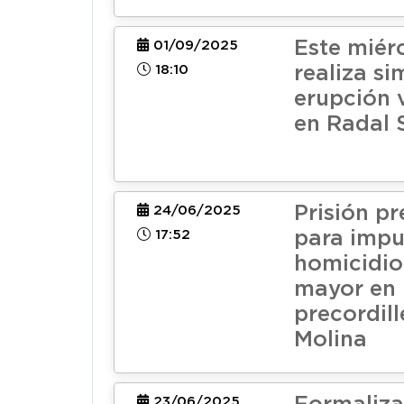
Este miér
01/09/2025
18:10
realiza si
erupción 
en Radal 
Prisión pr
24/06/2025
17:52
para impu
homicidio
mayor en
precordill
Molina
23/06/2025