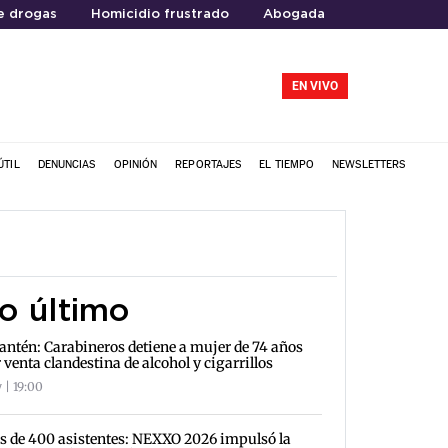
e drogas
Homicidio frustrado
Abogada
EN VIVO
ÚTIL
DENUNCIAS
OPINIÓN
REPORTAJES
EL TIEMPO
NEWSLETTERS
o último
antén: Carabineros detiene a mujer de 74 años
 venta clandestina de alcohol y cigarrillos
 | 19:00
 de 400 asistentes: NEXXO 2026 impulsó la