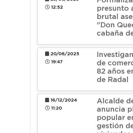
Formaliza
12:52
presunto 
brutal as
"Don Que
cabaña d
Investiga
20/06/2025
19:47
de comerc
82 años e
de Radal
Alcalde d
16/12/2024
11:20
anuncia p
popular e
gestión de