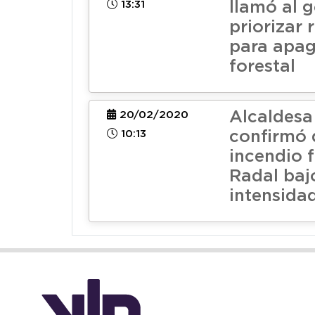
13:31
llamó al 
priorizar 
para apag
forestal
Alcaldesa
20/02/2020
10:13
confirmó 
incendio f
Radal baj
intensida