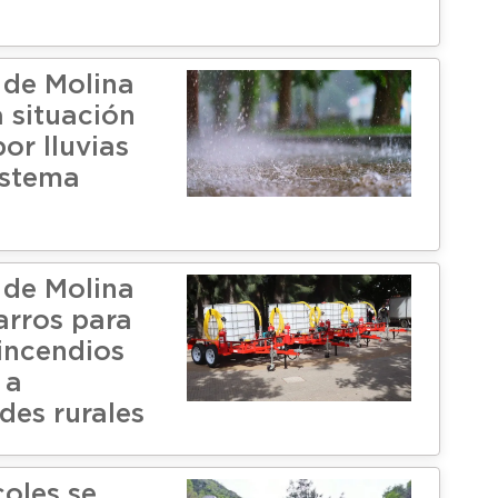
 de Molina
 situación
or lluvias
istema
 de Molina
arros para
incendios
 a
es rurales
coles se