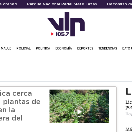
e craneo
Parque Nacional Radal Siete Tazas
Decomiso d
L MAULE
POLICIAL
POLÍTICA
ECONOMÍA
DEPORTES
TENDENCIAS
DATO 
L
ica cerca
l plantas de
Lic
por
en la
Hoy
era del
Más