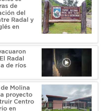
ras de
ción del
tre Radal y
glés en
vacuaron
 El Radal
a de ríos
 de Molina
ca proyecto
truir Centro
io en