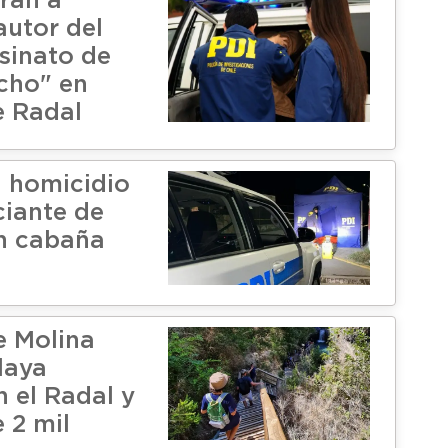
rán a
autor del
esinato de
cho" en
e Radal
n homicidio
iante de
n cabaña
e Molina
laya
n el Radal y
 2 mil