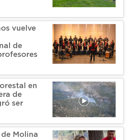
ños vuelve
nal de
profesores
orestal en
era de
gró ser
o
 de Molina