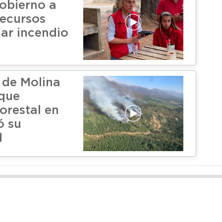
gobierno a
recursos
ar incendio
 de Molina
que
orestal en
ó su
d