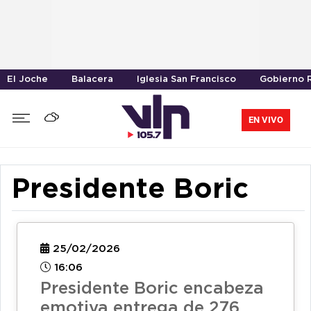
El Joche
Balacera
Iglesia San Francisco
Gobierno R
EN VIVO
Presidente Boric
25/02/2026
16:06
Presidente Boric encabeza
emotiva entrega de 276