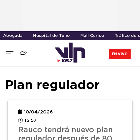
Abogada
Hospital de Teno
Mall Curicó
Tráfico de 
EN VIVO
Plan regulador
10/04/2026
15:57
Rauco tendrá nuevo plan
regulador después de 80