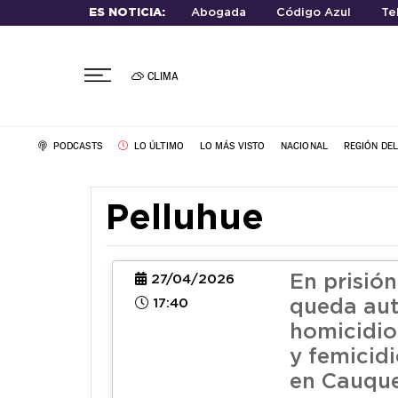
ES NOTICIA:
Abogada
Código Azul
Te
CLIMA
PODCASTS
LO ÚLTIMO
LO MÁS VISTO
NACIONAL
REGIÓN DE
Pelluhue
En prisión
27/04/2026
17:40
queda aut
homicidio
y femicidi
en Cauqu