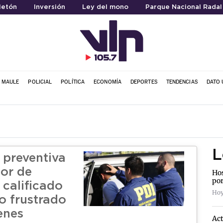
letón
Inversión
Ley del mono
Parque Nacional Radal
L MAULE
POLICIAL
POLÍTICA
ECONOMÍA
DEPORTES
TENDENCIAS
DATO 
L
 preventiva
or de
Hos
por
 calificado
Hoy
o frustrado
enes
Act