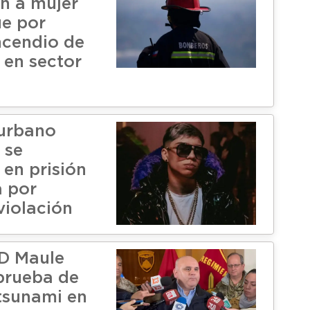
n a mujer
ue por
ncendio de
 en sector
 urbano
 se
 en prisión
a por
violación
D Maule
 prueba de
 tsunami en