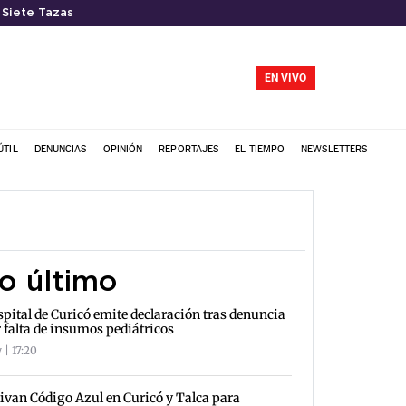
 Siete Tazas
EN VIVO
ÚTIL
DENUNCIAS
OPINIÓN
REPORTAJES
EL TIEMPO
NEWSLETTERS
o último
pital de Curicó emite declaración tras denuncia
 falta de insumos pediátricos
 | 17:20
ivan Código Azul en Curicó y Talca para