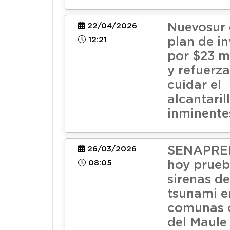
Nuevosur 
22/04/2026
12:21
plan de i
por $23 mi
y refuerz
cuidar el
alcantaril
inminentes
SENAPRED
26/03/2026
08:05
hoy prueb
sirenas de
tsunami e
comunas 
del Maule