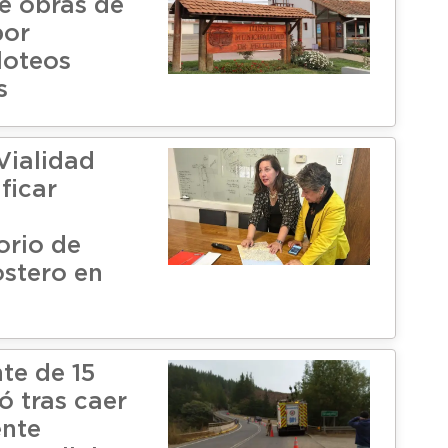
de obras de
por
loteos
s
Vialidad
ficar
orio de
stero en
te de 15
ó tras caer
ente