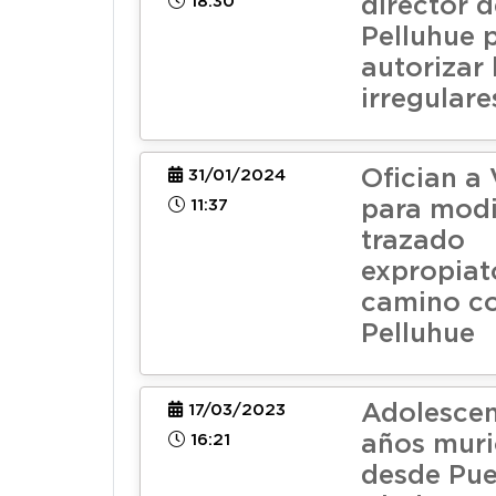
18:30
director 
Pelluhue 
autorizar 
irregulare
Ofician a 
31/01/2024
11:37
para modi
trazado
expropiat
camino co
Pelluhue
Adolescen
17/03/2023
16:21
años muri
desde Pu