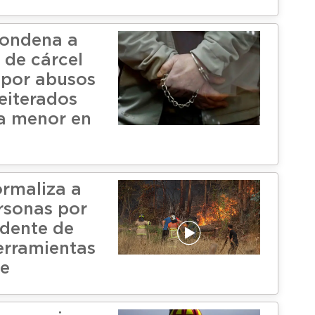
condena a
 de cárcel
 por abusos
reiterados
a menor en
ormaliza a
rsonas por
dente de
erramientas
le