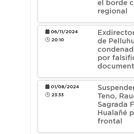
el borde 
regional
Exdirecto
06/11/2024
20:10
de Pelluh
condenado
por falsif
document
Suspenden
01/08/2024
23:33
Teno, Rau
Sagrada F
Hualañé p
frontal