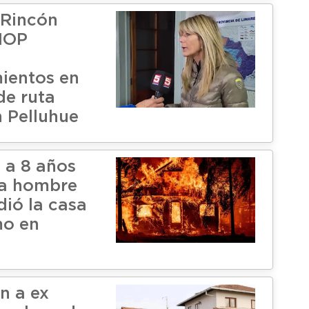
 Rincón
 MOP
ientos en
de ruta
n Pelluhue
 a 8 años
 a hombre
dió la casa
mo en
n a ex