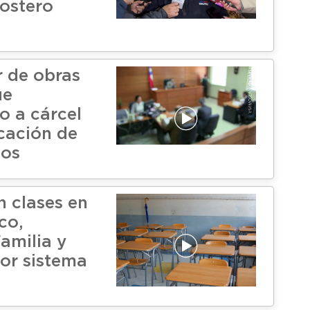
costero
r de obras
ue
 a cárcel
icación de
os
 clases en
co,
amilia y
or sistema