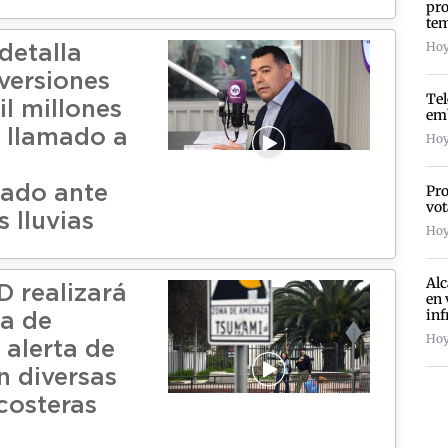
pro
te
Hoy
detalla
nversiones
Te
l millones
emb
a llamado a
Hoy
Pro
lado ante
vot
 lluvias
Hoy
Alc
 realizará
en 
inf
a de
Hoy
 alerta de
n diversas
costeras