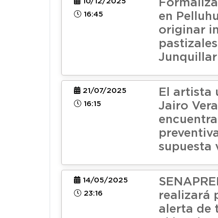
Formaliza
10/12/2025
16:45
en Pelluh
originar i
pastizales
Junquillar
El artista
21/07/2025
16:15
Jairo Vera
encuentra
preventiv
supuesta 
SENAPRE
14/05/2025
23:16
realizará
alerta de