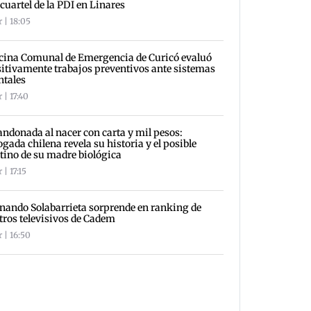
 cuartel de la PDI en Linares
 | 18:05
cina Comunal de Emergencia de Curicó evaluó
itivamente trabajos preventivos ante sistemas
ntales
 | 17:40
ndonada al nacer con carta y mil pesos:
gada chilena revela su historia y el posible
tino de su madre biológica
 | 17:15
nando Solabarrieta sorprende en ranking de
tros televisivos de Cadem
 | 16:50