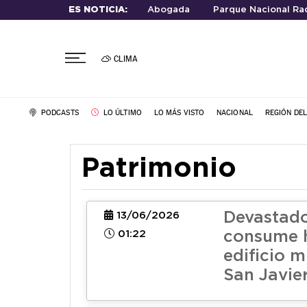
ES NOTICIA:
Abogada
Parque Nacional Rad
CLIMA
PODCASTS
LO ÚLTIMO
LO MÁS VISTO
NACIONAL
REGIÓN DE
Patrimonio
Devastado
13/06/2026
01:22
consume h
edificio m
San Javie