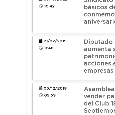
Sindicato 
10:42
básicos d
conmemor
aniversar
Diputado 
21/02/2019
11:48
aumenta 
patrimoni
acciones 
empresas 
Asamblea 
06/12/2018
09:59
vender pa
del Club 1
Septiemb