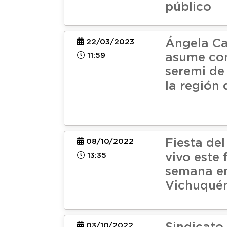
público
Ángela C
22/03/2023
11:59
asume co
seremi de
la región 
Fiesta de
08/10/2022
13:35
vivo este 
semana e
Vichuqué
03/10/2022