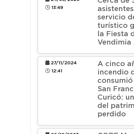
Cerca de 
13:49
asistentes
servicio d
turístico 
la Fiesta 
Vendimia
A cinco a
27/11/2024
12:41
incendio 
consumió 
San Franc
Curicó: u
del patri
perdido