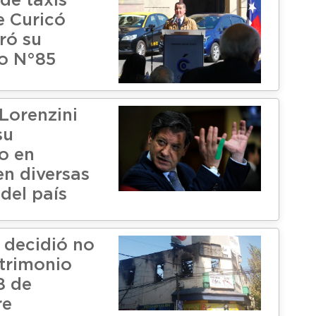
de taxis
e Curicó
ó su
io N°85
Lorenzini
su
o en
en diversas
del país
decidió no
trimonio
8 de
re