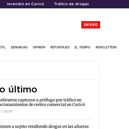
Incendio en Curicó
Tráfico de drogas
EN VIVO
ÚTIL
DENUNCIAS
OPINIÓN
REPORTAJES
EL TIEMPO
NEWSLETTERS
o último
abineros capturan a prófugo por tráfico en
acionamientos de centro comercial en Curicó
 | 18:30
ienen a sujeto vendiendo drogas en las afueras