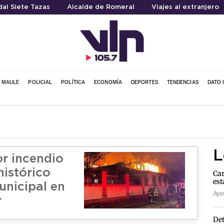
al Siete Tazas
Alcalde de Romeral
Viajes al extranjero
L MAULE
POLICIAL
POLÍTICA
ECONOMÍA
DEPORTES
TENDENCIAS
DATO 
L
r incendio
istórico
Car
est
unicipal en
Ayer
r
Det