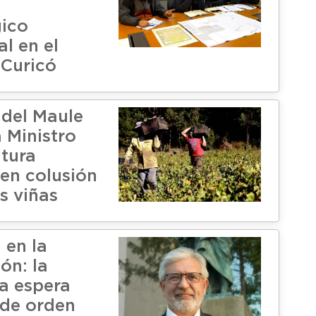
ico
l en el
 Curicó
 del Maule
a Ministro
ltura
 en colusión
s viñas
 en la
ón: la
a espera
 de orden