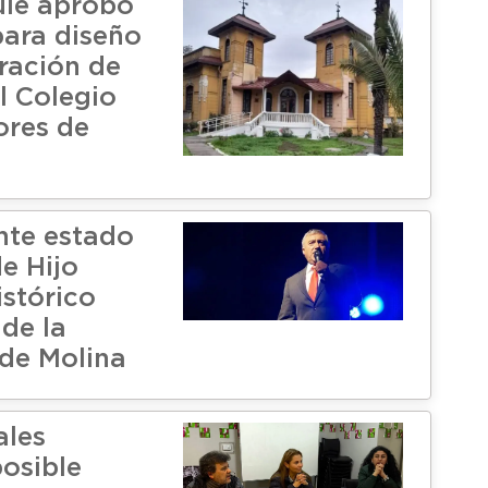
le aprobó
para diseño
ración de
l Colegio
ores de
nte estado
e Hijo
istórico
de la
de Molina
ales
posible