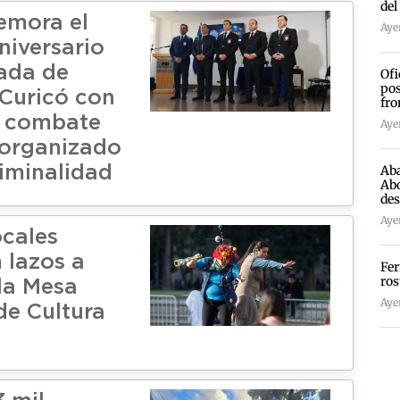
del
emora el
Ayer
niversario
gada de
Ofi
pos
Curicó con
fro
l combate
Ayer
 organizado
Aba
riminalidad
Abo
des
Ayer
ocales
 lazos a
Fer
ros
 la Mesa
Ayer
e Cultura