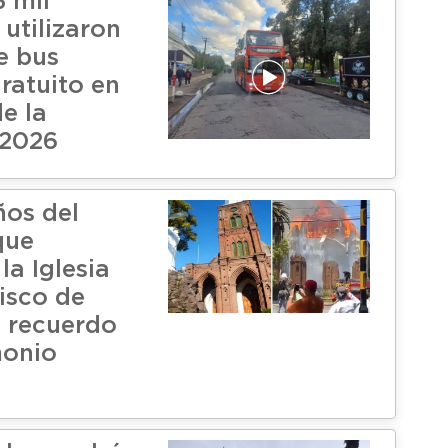
3 mil
 utilizaron
e bus
gratuito en
de la
 2026
ños del
que
la Iglesia
isco de
n recuerdo
monio