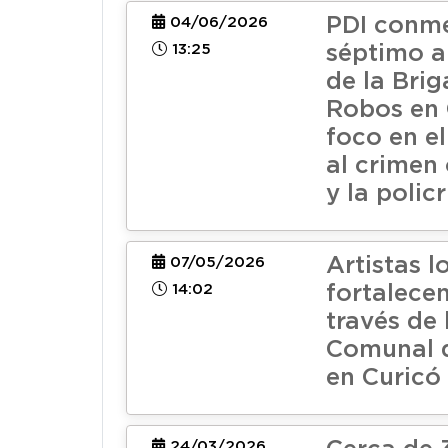
PDI conm
04/06/2026
13:25
séptimo a
de la Bri
Robos en 
foco en e
al crimen
y la polic
Artistas l
07/05/2026
14:02
fortalecen
través de
Comunal d
en Curicó
24/03/2026