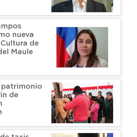
ampos
mo nueva
 Cultura de
del Maule
l patrimonio
fin de
n
n