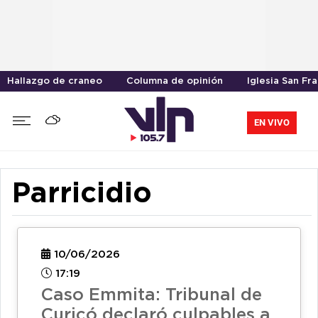
Hallazgo de craneo
Columna de opinión
Iglesia San Fr
EN VIVO
Parricidio
10/06/2026
17:19
Caso Emmita: Tribunal de
Curicó declaró culpables a