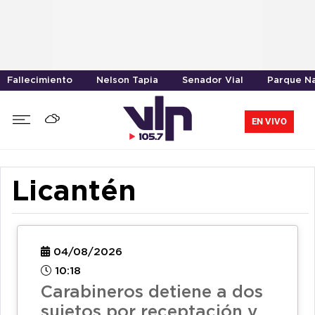
Fallecimiento
Nelson Tapia
Senador Vial
Parque Na
EN VIVO
Licantén
04/08/2026
10:18
Carabineros detiene a dos
sujetos por receptación y