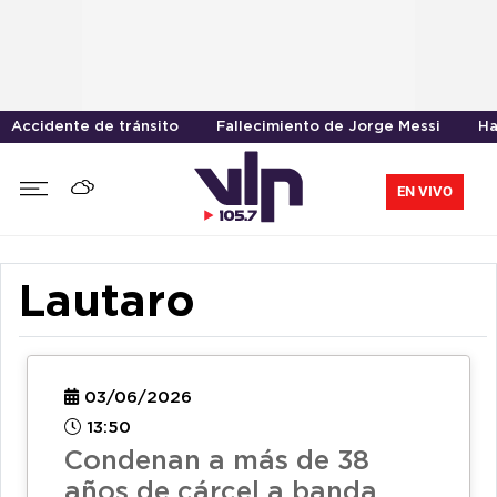
Accidente de tránsito
Fallecimiento de Jorge Messi
Ha
EN VIVO
Lautaro
03/06/2026
13:50
Condenan a más de 38
años de cárcel a banda