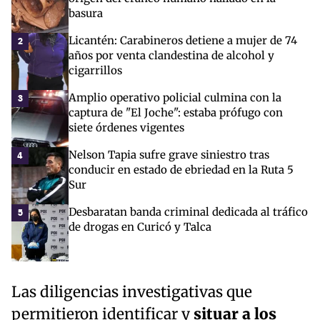
basura
Licantén: Carabineros detiene a mujer de 74
2
años por venta clandestina de alcohol y
cigarrillos
Amplio operativo policial culmina con la
3
captura de "El Joche": estaba prófugo con
siete órdenes vigentes
Nelson Tapia sufre grave siniestro tras
4
conducir en estado de ebriedad en la Ruta 5
Sur
Desbaratan banda criminal dedicada al tráfico
5
de drogas en Curicó y Talca
Las diligencias investigativas que
permitieron identificar y
situar a los