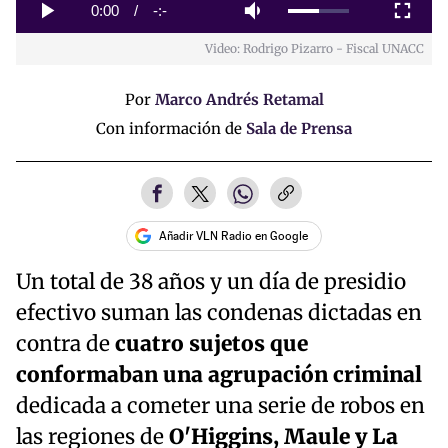
0%
Current
0:00
/
Duration
-:-
Play
Mute
Fullscreen
Video: Rodrigo Pizarro - Fiscal UNACC
Time
Por
Marco Andrés Retamal
Con información de
Sala de Prensa
Añadir VLN Radio en Google
Un total de 38 años y un día de presidio
efectivo suman las condenas dictadas en
contra de
cuatro sujetos que
conformaban una agrupación criminal
dedicada a cometer una serie de robos en
las regiones de
O'Higgins, Maule y La