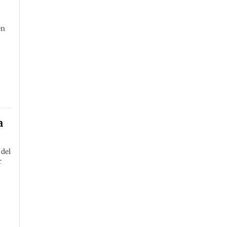
én
a
 del
r