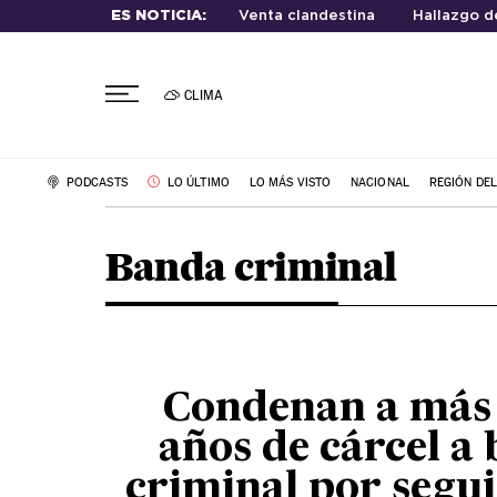
ES NOTICIA:
Venta clandestina
Hallazgo d
CLIMA
PODCASTS
LO ÚLTIMO
LO MÁS VISTO
NACIONAL
REGIÓN DE
Banda criminal
Condenan a más 
años de cárcel a
criminal por segui