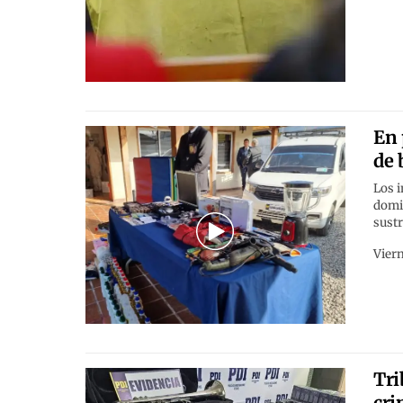
En 
de 
Los i
domic
sustr
Viern
Tri
cri