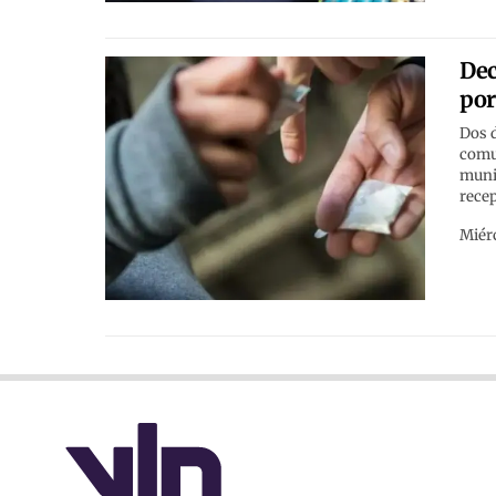
Dec
por
Dos d
comun
munic
rece
Miérc