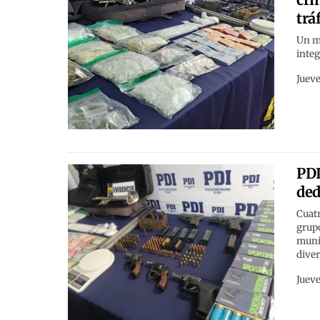
trá
Un me
integ
Jueve
PDI
ded
Cuatr
grup
muni
diver
Jueve