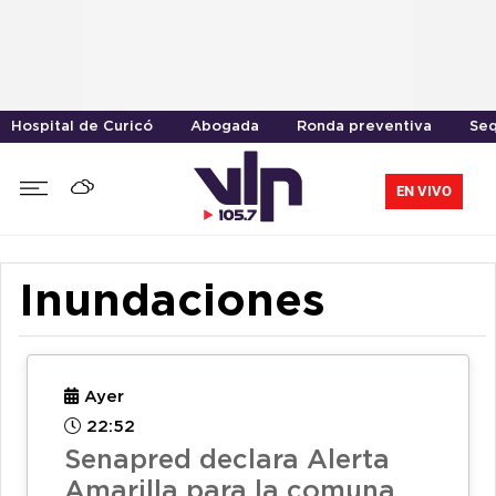
Hospital de Curicó
Abogada
Ronda preventiva
Seq
EN VIVO
Inundaciones
Ayer
22:52
Senapred declara Alerta
Amarilla para la comuna