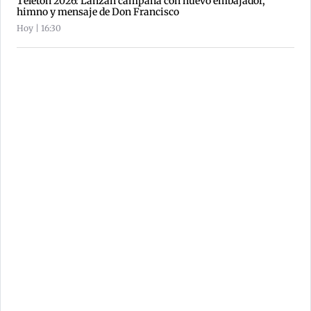
Teletón 2026: Lanzan campaña con nuevo embajador,
himno y mensaje de Don Francisco
Hoy | 16:30