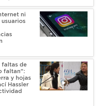
nternet ni
: usuarios
ncias
n
 faltas de
 faltan":
rra y hojas
ací Hassler
ctividad