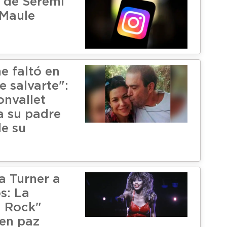
 de Seremi
 Maule
e faltó en
e salvarte":
onvallet
a su padre
de su
a Turner a
s: La
l Rock"
en paz