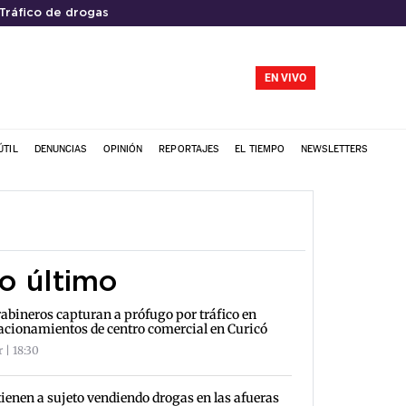
Tráfico de drogas
EN VIVO
ÚTIL
DENUNCIAS
OPINIÓN
REPORTAJES
EL TIEMPO
NEWSLETTERS
o último
abineros capturan a prófugo por tráfico en
acionamientos de centro comercial en Curicó
 | 18:30
ienen a sujeto vendiendo drogas en las afueras