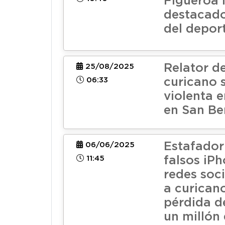
Figueroa 
destacado
del depor
Relator d
25/08/2025
06:33
curicano 
violenta 
en San Be
Estafador
06/06/2025
11:45
falsos iP
redes soci
a curican
pérdida d
un millón