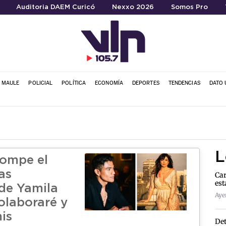
Auditoria DAEM Curicó
Nexxo 2026
Somos Pro
L MAULE
POLICIAL
POLÍTICA
ECONOMÍA
DEPORTES
TENDENCIAS
DATO 
L
rompe el
ras
Car
est
de Yamila
Ayer
olaboraré y
is
Det