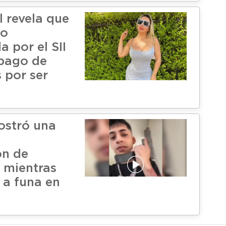
l revela que
do
a por el SII
 pago de
 por ser
ostró una
ón de
 mientras
 a funa en