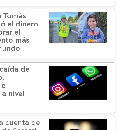
e Tomás
ó el dinero
rar el
nto más
 mundo
caída de
,
 e
a nivel
a cuenta de