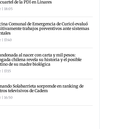
 cuartel de la PDI en Linares
 | 18:05
cina Comunal de Emergencia de Curicó evaluó
itivamente trabajos preventivos ante sistemas
ntales
 | 17:40
ndonada al nacer con carta y mil pesos:
gada chilena revela su historia y el posible
tino de su madre biológica
 | 17:15
nando Solabarrieta sorprende en ranking de
tros televisivos de Cadem
 | 16:50