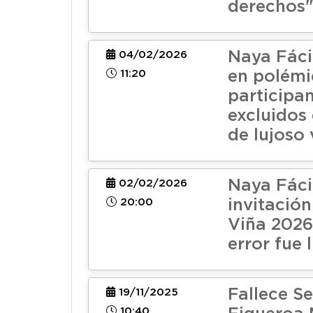
derechos
Naya Fáci
04/02/2026
11:20
en polémi
participa
excluidos
de lujoso 
Naya Fáci
02/02/2026
20:00
invitación
Viña 2026
error fue
Fallece S
19/11/2025
10:40