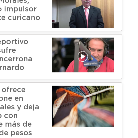
Morales,
 impulsor
te curicano
eportivo
sufre
encerrona
rnardo
 ofrece
hone en
ales y deja
o con
e más de
 de pesos