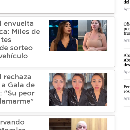
del
"
Ayer
l envuelta
Ofi
pos
ca: Miles de
fro
ntes
Ayer
 de sorteo
Aba
vehículo
Abo
des
Ayer
l rechaza
 a Gala de
Fer
ros
: "Su peor
Ayer
 llamarme"
ervando