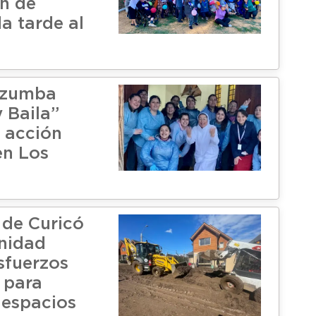
on de
a tarde al
 zumba
 Baila”
n acción
en Los
 de Curicó
nidad
sfuerzos
 para
 espacios