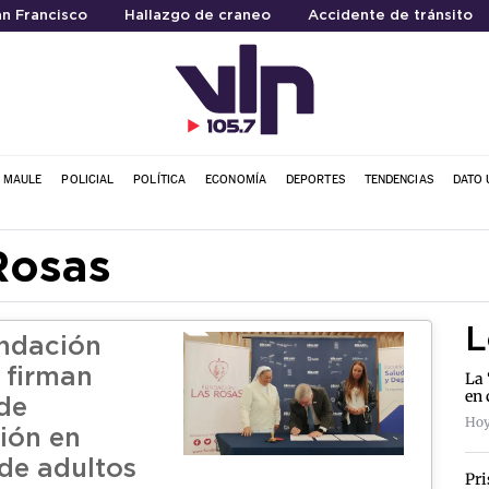
an Francisco
Hallazgo de craneo
Accidente de tránsito
L MAULE
POLICIAL
POLÍTICA
ECONOMÍA
DEPORTES
TENDENCIAS
DATO 
Rosas
L
ndación
 firman
La 
en 
de
Hoy
ión en
 de adultos
Pri