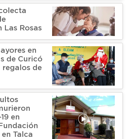
colecta
de
 Las Rosas
ayores en
as de Curicó
n regalos de
ultos
murieron
-19 en
 Fundación
 en Talca