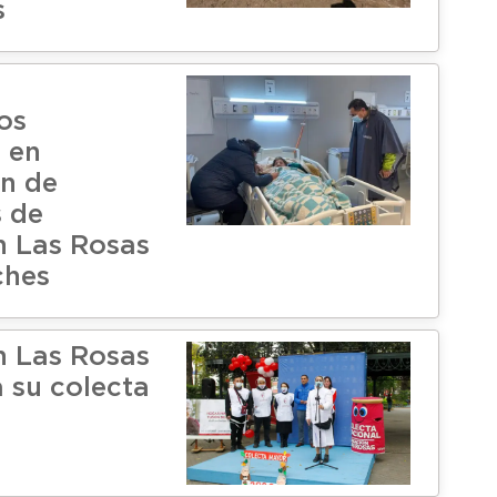
s
os
 en
n de
s de
 Las Rosas
ches
 Las Rosas
a su colecta