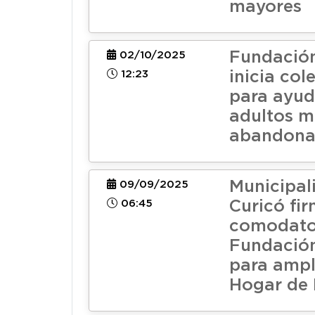
mayores
Fundación
02/10/2025
12:23
inicia col
para ayud
adultos m
abandona
Municipal
09/09/2025
06:45
Curicó fi
comodato
Fundación
para ampli
Hogar de 