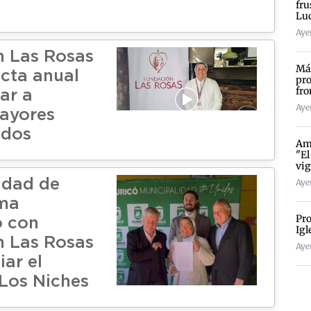
fru
Lu
Ayer
 Las Rosas
Más
ecta anual
pro
fro
ar a
Ayer
ayores
dos
Amp
"El
vig
idad de
Ayer
rma
Pro
 con
Igl
 Las Rosas
Ayer
ar el
Los Niches