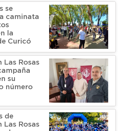
s se
la caminata
tos
n la
e Curicó
 Las Rosas
 campaña
en su
io número
s de
 Las Rosas