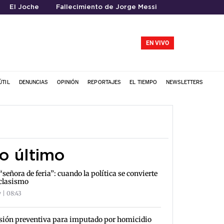
El Joche
Fallecimiento de Jorge Messi
EN VIVO
ÚTIL
DENUNCIAS
OPINIÓN
REPORTAJES
EL TIEMPO
NEWSLETTERS
o último
“señora de feria”: cuando la política se convierte
clasismo
 | 08:43
sión preventiva para imputado por homicidio