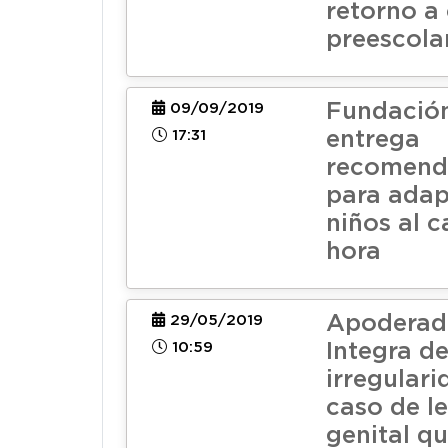
retorno a 
preescola
Fundación
09/09/2019
17:31
entrega
recomend
para adap
niños al 
hora
Apoderado
29/05/2019
10:59
Integra d
irregular
caso de l
genital qu