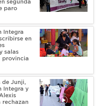
en segunda
e paro
 Integra
scribirse en
es
 y salas
 provincia
 de Junji,
 Integra y
Alexis
 rechazan