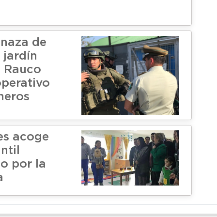
enaza de
jardín
e Rauco
operativo
neros
es acoge
ntil
o por la
a