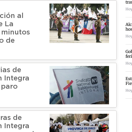
tra
Hoy
ción al
e La
Alc
hos
 minutos
Hoy
o de
Gob
fer
Hoy 
ias de
 Integra
Est
Fie
 paro
Hoy
ras de
 Integra