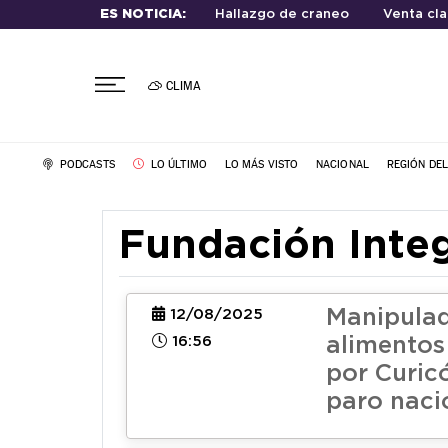
ES NOTICIA:
Hallazgo de craneo
Venta cla
CLIMA
PODCASTS
LO ÚLTIMO
LO MÁS VISTO
NACIONAL
REGIÓN DE
Fundación Inte
Manipulad
12/08/2025
16:56
alimento
por Curic
paro naci