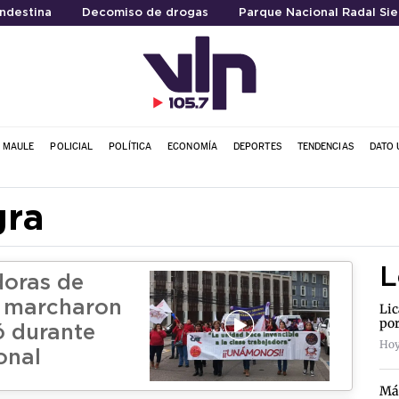
ndestina
Decomiso de drogas
Parque Nacional Radal Sie
L MAULE
POLICIAL
POLÍTICA
ECONOMÍA
DEPORTES
TENDENCIAS
DATO 
gra
L
oras de
s marcharon
Lic
por
ó durante
Hoy
onal
Más