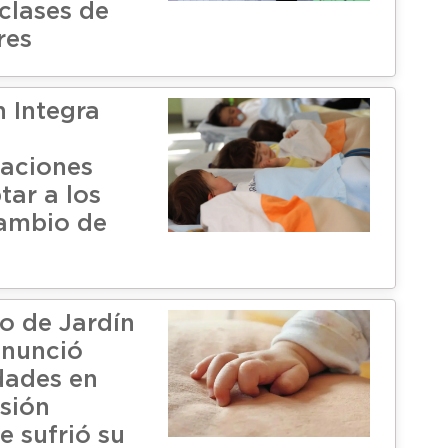
clases de
res
 Integra
aciones
tar a los
cambio de
 de Jardín
enunció
idades en
esión
e sufrió su