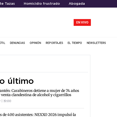
te Tazas
Homicidio frustrado
Abogada
EN VIVO
ÚTIL
DENUNCIAS
OPINIÓN
REPORTAJES
EL TIEMPO
NEWSLETTERS
o último
antén: Carabineros detiene a mujer de 74 años
 venta clandestina de alcohol y cigarrillos
 | 19:00
 de 400 asistentes: NEXXO 2026 impulsó la