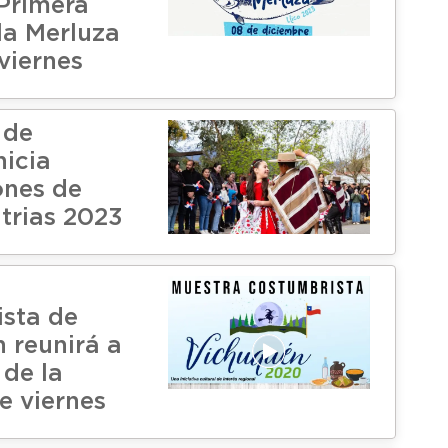
 Primera
la Merluza
viernes
 de
nicia
ones de
trias 2023
sta de
 reunirá a
 de la
e viernes