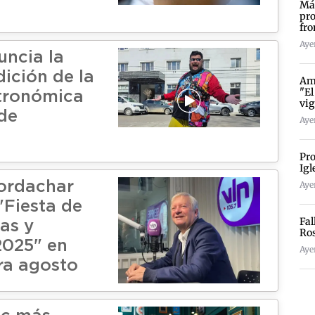
Más
pro
fro
Ayer
uncia la
ición de la
Amp
"El
tronómica
vig
de
Ayer
Pro
Igl
ordachar
Ayer
"Fiesta de
Fal
as y
Ro
2025" en
Aye
ra agosto