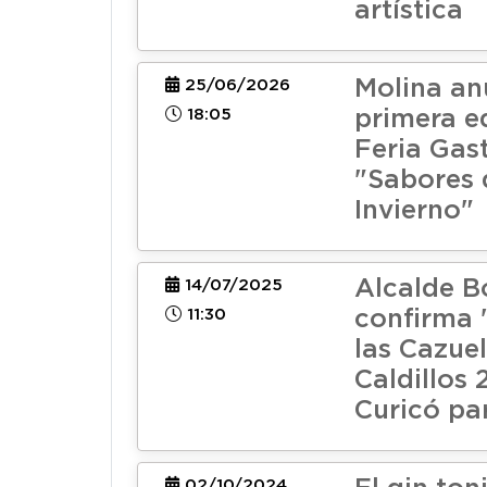
artística
Molina an
25/06/2026
18:05
primera ed
Feria Gas
"Sabores 
Invierno"
Alcalde B
14/07/2025
11:30
confirma 
las Cazuel
Caldillos 
Curicó pa
02/10/2024