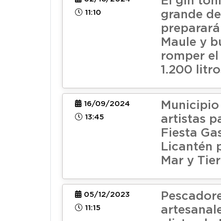
El gin ton
11:10
grande de
preparará
Maule y b
romper el
1.200 litro
Municipio
16/09/2024
13:45
artistas p
Fiesta Ga
Licantén p
Mar y Tier
Pescador
05/12/2023
11:15
artesanale