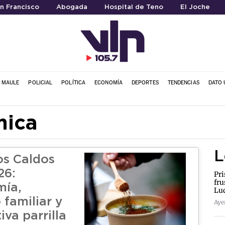
an Francisco
Abogada
Hospital de Teno
El Joche
L MAULE
POLICIAL
POLÍTICA
ECONOMÍA
DEPORTES
TENDENCIAS
DATO 
mica
L
os Caldos
26:
Pri
fru
mía,
Lu
 familiar y
Ayer
iva parrilla