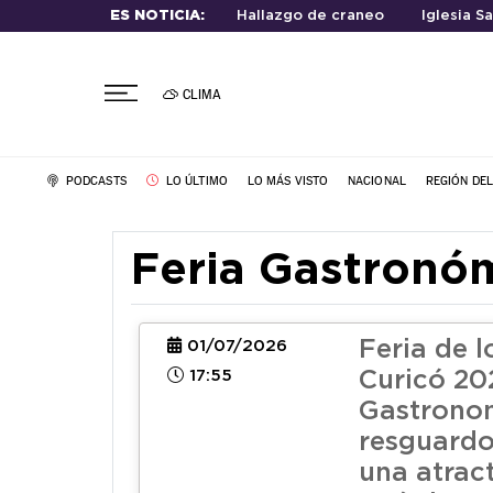
ES NOTICIA:
Hallazgo de craneo
Iglesia S
CLIMA
PODCASTS
LO ÚLTIMO
LO MÁS VISTO
NACIONAL
REGIÓN DE
Feria Gastronó
Feria de l
01/07/2026
17:55
Curicó 20
Gastrono
resguardo
una atract