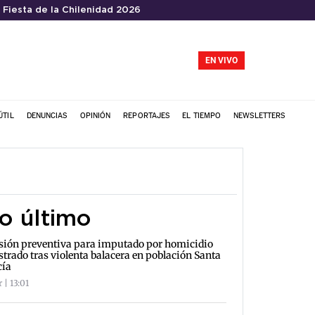
Fiesta de la Chilenidad 2026
EN VIVO
ÚTIL
DENUNCIAS
OPINIÓN
REPORTAJES
EL TIEMPO
NEWSLETTERS
o último
sión preventiva para imputado por homicidio
strado tras violenta balacera en población Santa
cía
 | 13:01