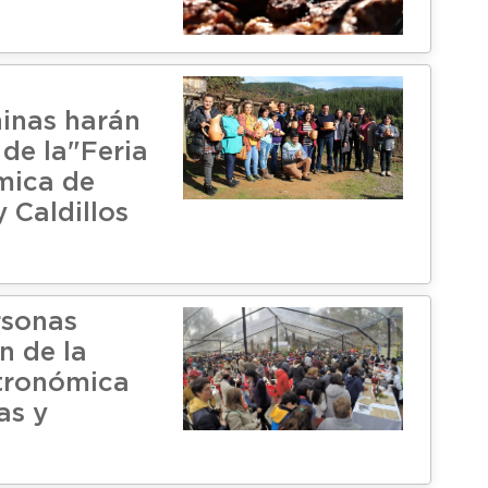
inas harán
 de la"Feria
mica de
 Caldillos
rsonas
n de la
tronómica
as y