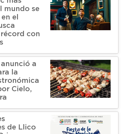
ic más
l mundo se
 en el
usca
 récord con
s
 anunció a
ara la
stronómica
or Cielo,
ra
es
s de Llico