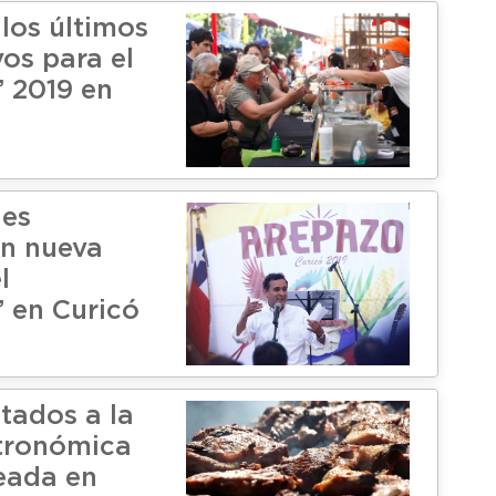
 los últimos
os para el
 2019 en
des
n nueva
l
 en Curicó
tados a la
tronómica
teada en