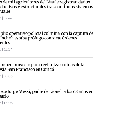
 de mil agricultores del Maule registran daños
ductivos y estructurales tras continuos sistemas
ntales
 | 12:44
lio operativo policial culmina con la captura de
 Joche": estaba prófugo con siete órdenes
entes
 | 12:24
ponen proyecto para revitalizar ruinas de la
esia San Francisco en Curicó
 | 10:05
lece Jorge Messi, padre de Lionel, a los 68 años en
sario
r | 09:29