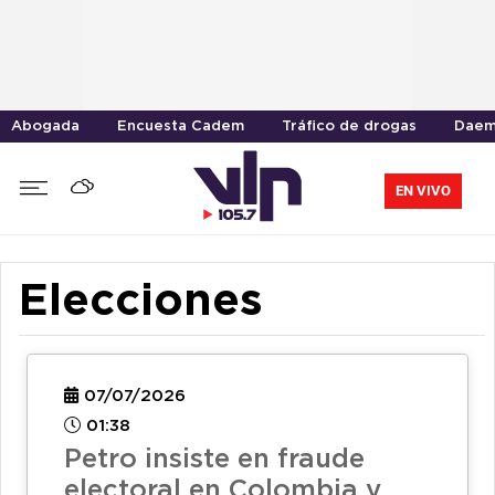
Abogada
Encuesta Cadem
Tráfico de drogas
Daem
EN VIVO
Elecciones
07/07/2026
01:38
Petro insiste en fraude
electoral en Colombia y