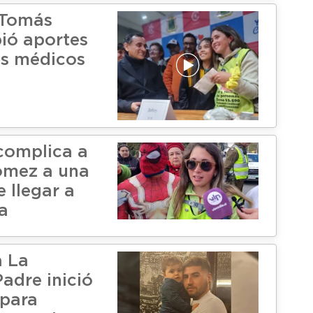
Tomás
bió aportes
es médicos
complica a
ómez a una
 llegar a
a
a La
adre inició
para