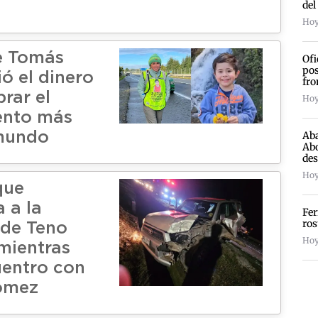
del
Hoy
e Tomás
Ofi
pos
ó el dinero
fro
rar el
Hoy
nto más
Aba
 mundo
Abo
des
Hoy 
que
 a la
Fer
ros
 de Teno
Hoy
 mientras
uentro con
ómez