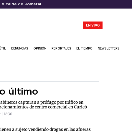
Alcalde de Romeral
EN VIVO
ÚTIL
DENUNCIAS
OPINIÓN
REPORTAJES
EL TIEMPO
NEWSLETTERS
o último
abineros capturan a prófugo por tráfico en
acionamientos de centro comercial en Curicó
 | 18:30
ienen a sujeto vendiendo drogas en las afueras