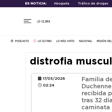
ES NOTICIA:
Abogada
Tráfico de drogas
CLIMA
PODCASTS
LO ÚLTIMO
LO MÁS VISTO
NACIONAL
REGIÓN DE
distrofia muscu
Familia d
17/05/2026
02:24
Duchenne
recibida 
tras 32 dí
caminata 