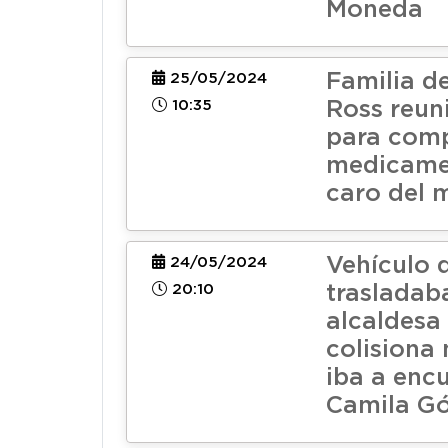
Moneda
Familia d
25/05/2024
10:35
Ross reuni
para comp
medicame
caro del
Vehículo 
24/05/2024
20:10
trasladaba
alcaldesa
colisiona
iba a enc
Camila G