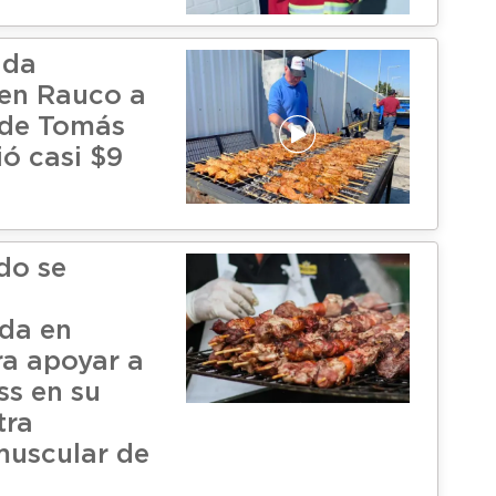
ada
 en Rauco a
 de Tomás
ió casi $9
do se
da en
a apoyar a
s en su
tra
 muscular de