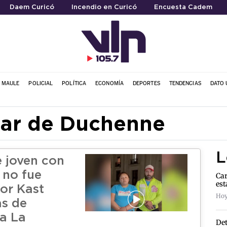
Daem Curicó
Incendio en Curicó
Encuesta Cadem
L MAULE
POLICIAL
POLÍTICA
ECONOMÍA
DEPORTES
TENDENCIAS
DATO 
lar de Duchenne
L
e joven con
 no fue
Car
est
por Kast
Hoy
as de
a La
Det