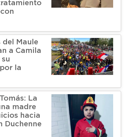
 tratamiento
 con
 del Maule
n a Camila
 su
por la
 Tomás: La
una madre
uicios hacia
on Duchenne