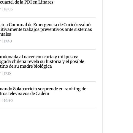
 cuartel de la PDI en Linares
 | 18:05
cina Comunal de Emergencia de Curicó evaluó
itivamente trabajos preventivos ante sistemas
ntales
 | 17:40
ndonada al nacer con carta y mil pesos:
gada chilena revela su historia y el posible
tino de su madre biológica
| 17:15
nando Solabarrieta sorprende en ranking de
tros televisivos de Cadem
 | 16:50