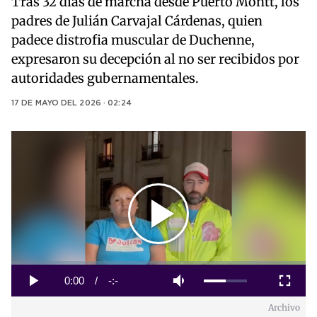
Tras 32 días de marcha desde Puerto Montt, los
padres de Julián Carvajal Cárdenas, quien
padece distrofia muscular de Duchenne,
expresaron su decepción al no ser recibidos por
autoridades gubernamentales.
17 DE MAYO DEL 2026 · 02:24
Play
Video
Loaded
:
0%
Current
0:00
/
Duration
-:-
Play
Mute
Fullscreen
Archivo
Time