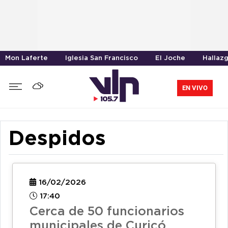
Mon Laferte
Iglesia San Francisco
El Joche
Hallaz
EN VIVO
Despidos
16/02/2026
17:40
Cerca de 50 funcionarios
municipales de Curicó