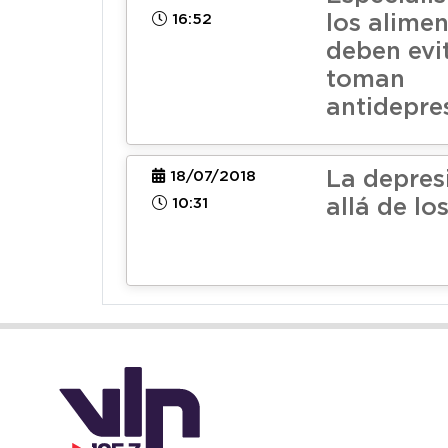
16:52
los alime
deben evit
toman
antidepre
La depres
18/07/2018
10:31
allá de lo