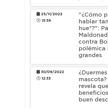
"¿Cómo p
25/11/2022
15:39
hablar t
hue*?": Pa
Maldonad
contra Bo
polémica 
grandes
¿Duermes 
30/09/2022
12:33
mascota? 
revela que
beneficio
buen des