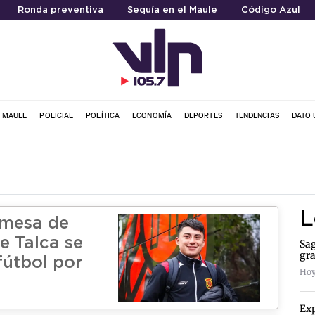
Ronda preventiva
Sequía en el Maule
Código Azul
L MAULE
POLICIAL
POLÍTICA
ECONOMÍA
DEPORTES
TENDENCIAS
DATO 
L
omesa de
e Talca se
Sag
gra
 fútbol por
Hoy
Exp