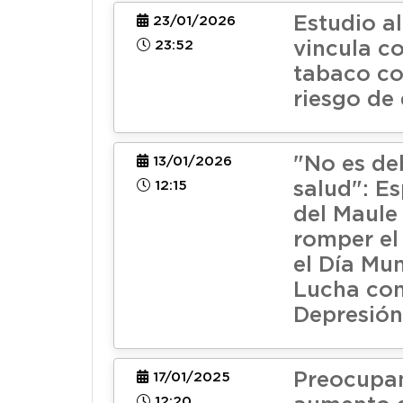
Estudio a
23/01/2026
23:52
vincula c
tabaco c
riesgo de
"No es deb
13/01/2026
12:15
salud": Es
del Maule
romper el 
el Día Mun
Lucha con
Depresión
Preocupa
17/01/2025
12:20