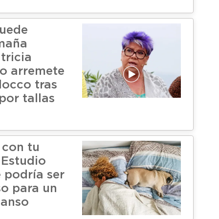
uede
amaña
tricia
o arremete
locco tras
por tallas
con tu
Estudio
 podría ser
so para un
canso