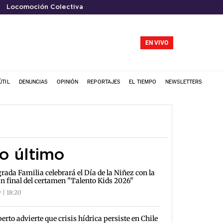
Locomoción Colectiva
EN VIVO
ÚTIL
DENUNCIAS
OPINIÓN
REPORTAJES
EL TIEMPO
NEWSLETTERS
o último
rada Familia celebrará el Día de la Niñez con la
n final del certamen "Talento Kids 2026"
 | 18:20
erto advierte que crisis hídrica persiste en Chile