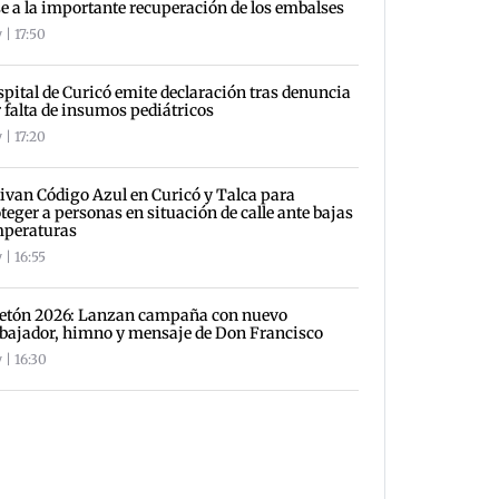
e a la importante recuperación de los embalses
 | 17:50
pital de Curicó emite declaración tras denuncia
 falta de insumos pediátricos
 | 17:20
ivan Código Azul en Curicó y Talca para
teger a personas en situación de calle ante bajas
mperaturas
 | 16:55
letón 2026: Lanzan campaña con nuevo
ajador, himno y mensaje de Don Francisco
 | 16:30