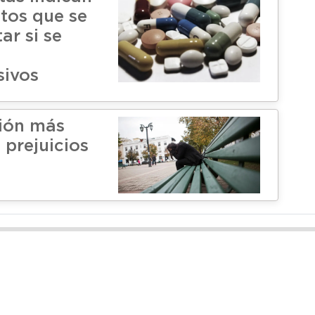
ntos que se
ar si se
sivos
ión más
s prejuicios