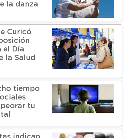
e la danza
de Curicó
posición
 el Día
e la Salud
cho tiempo
ociales
peorar tu
tal
tas indican