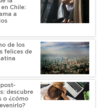
e la
en Chile:
lama a
los
no de los
 felices de
atina
post-
s: descubre
es o ¿cómo
evenirlo?