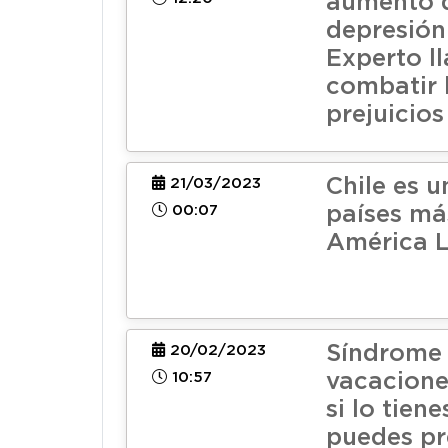
aumento d
depresión 
Experto l
combatir 
prejuicios
Chile es u
21/03/2023
00:07
países más
América L
Síndrome 
20/02/2023
10:57
vacacione
si lo tien
puedes pr