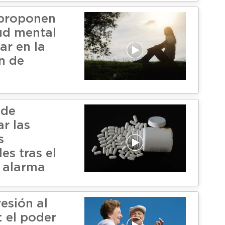
 proponen
lud mental
ar en la
n de
 de
r las
s
es tras el
 alarma
esión al
: el poder