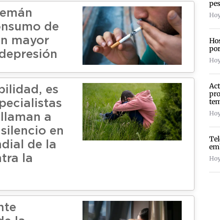
pes
lemán
Hoy
onsumo de
on mayor
Hos
por
 depresión
Hoy
Act
ilidad, es
pro
te
pecialistas
Hoy
 llaman a
silencio en
Te
dial de la
emb
tra la
Hoy
nte