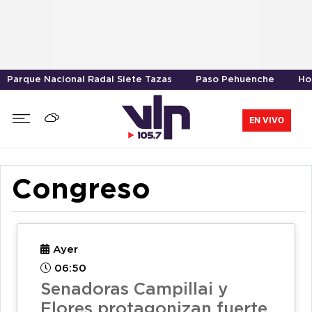
Parque Nacional Radal Siete Tazas
Paso Pehuenche
Ho
EN VIVO
Congreso
Ayer
06:50
Senadoras Campillai y
Flores protagonizan fuerte