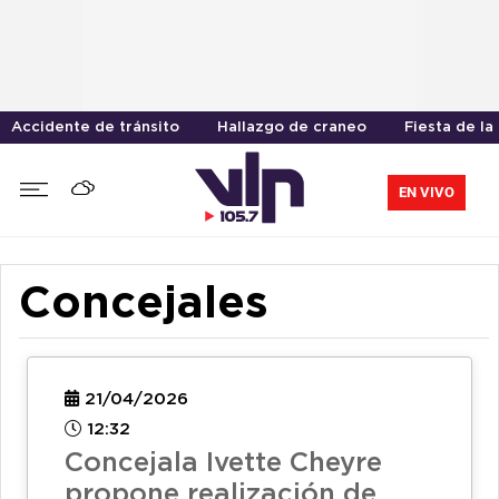
Accidente de tránsito
Hallazgo de craneo
Fiesta de la
EN VIVO
Concejales
21/04/2026
12:32
Concejala Ivette Cheyre
propone realización de