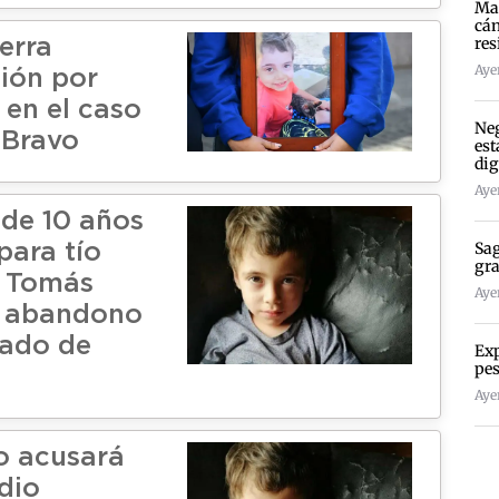
Mad
cán
res
ierra
Ayer
ción por
 en el caso
Neg
 Bravo
est
dig
Ayer
ide 10 años
Sag
para tío
gra
e Tomás
Ayer
r abandono
tado de
Exp
pes
Ayer
no acusará
dio