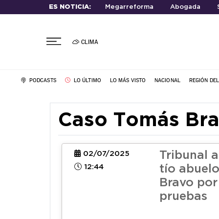
ES NOTICIA:
Megarreforma
Abogada
CLIMA
PODCASTS
LO ÚLTIMO
LO MÁS VISTO
NACIONAL
REGIÓN DE
Caso Tomás Br
Tribunal a
02/07/2025
12:44
tío abuel
Bravo por
pruebas