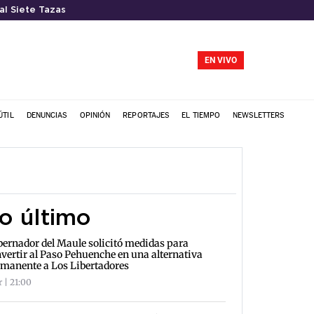
al Siete Tazas
EN VIVO
ÚTIL
DENUNCIAS
OPINIÓN
REPORTAJES
EL TIEMPO
NEWSLETTERS
o último
ernador del Maule solicitó medidas para
vertir al Paso Pehuenche en una alternativa
manente a Los Libertadores
r | 21:00