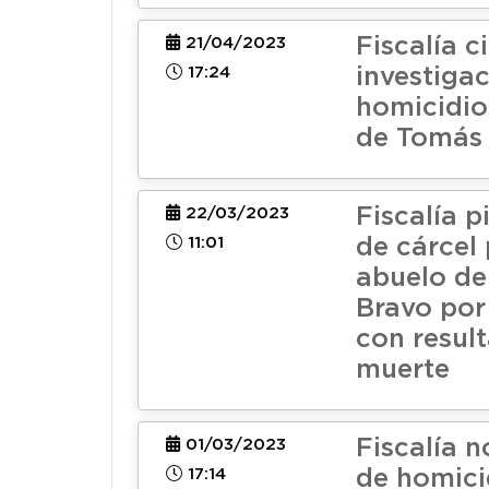
Fiscalía c
21/04/2023
17:24
investiga
homicidio
de Tomás
Fiscalía p
22/03/2023
11:01
de cárcel 
abuelo d
Bravo po
con resul
muerte
Fiscalía 
01/03/2023
17:14
de homici