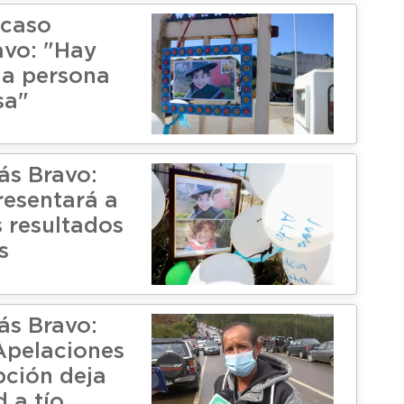
 caso
vo: "Hay
a persona
sa"
s Bravo:
resentará a
s resultados
s
s Bravo:
Apelaciones
ción deja
d a tío