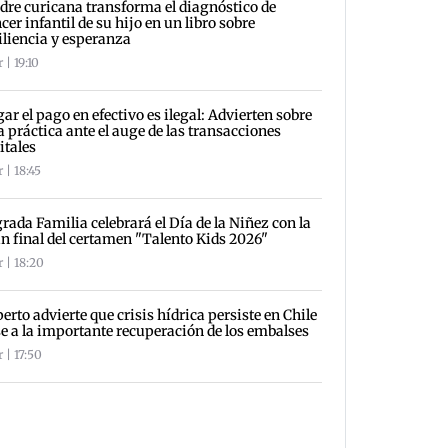
re curicana transforma el diagnóstico de
cer infantil de su hijo en un libro sobre
iliencia y esperanza
 | 19:10
ar el pago en efectivo es ilegal: Advierten sobre
a práctica ante el auge de las transacciones
itales
 | 18:45
rada Familia celebrará el Día de la Niñez con la
n final del certamen "Talento Kids 2026"
 | 18:20
erto advierte que crisis hídrica persiste en Chile
e a la importante recuperación de los embalses
 | 17:50