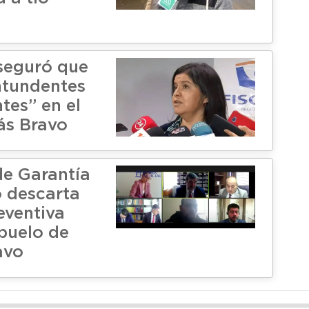
aseguró que
ntundentes
tes” en el
ás Bravo
e Garantía
 descarta
eventiva
abuelo de
avo