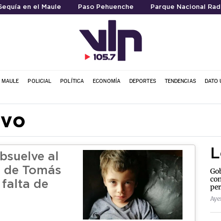
Sequía en el Maule
Paso Pehuenche
Parque Nacional Rad
L MAULE
POLICIAL
POLÍTICA
ECONOMÍA
DEPORTES
TENDENCIAS
DATO 
avo
L
bsuelve al
o de Tomás
Gob
con
 falta de
per
Aye