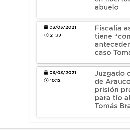
abuelo
Fiscalía 
03/03/2021
21:39
tiene “co
anteceden
caso Tom
Juzgado d
03/03/2021
10:12
de Arauco
prisión pr
para tío 
Tomás Br