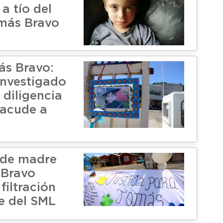
 a tío del
más Bravo
s Bravo:
nvestigado
 diligencia
 acude a
de madre
 Bravo
filtración
e del SML