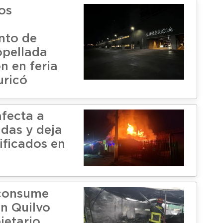
os
ento de
opellada
n en feria
uricó
afecta a
ndas y deja
ificados en
 consume
en Quilvo
ietario