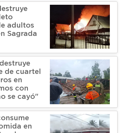
destruye
leto
de adultos
en Sagrada
destruye
 de cuartel
ros en
imos con
o se cayó"
 consume
comida en