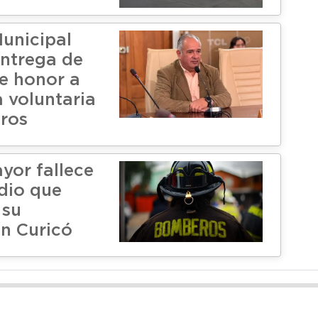
unicipal
ntrega de
e honor a
 voluntaria
ros
yor fallece
ndio que
 su
en Curicó