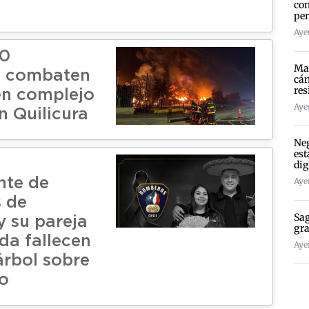
con
per
Aye
50
Mad
 combaten
cán
res
 en complejo
Ayer
n Quilicura
Neg
est
dig
te de
Ayer
 de
Sag
 y su pareja
gra
a fallecen
Ayer
árbol sobre
lo