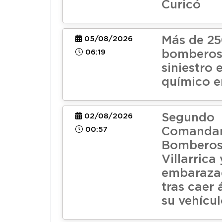
Curicó
Más de 2
05/08/2026
06:19
bomberos
siniestro
químico e
Segundo
02/08/2026
00:57
Comandan
Bomberos
Villarrica
embarazad
tras caer 
su vehícu