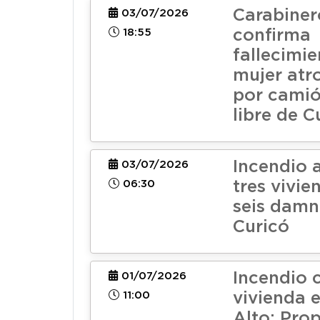
Carabiner
03/07/2026
18:55
confirma
fallecimi
mujer atr
por camió
libre de C
Incendio 
03/07/2026
06:30
tres vivie
seis damn
Curicó
Incendio
01/07/2026
11:00
vivienda 
Alto: Prop