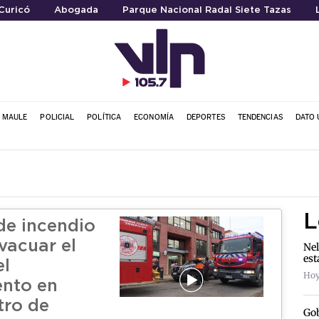
Curicó
Abogada
Parque Nacional Radal Siete Tazas
L MAULE
POLICIAL
POLÍTICA
ECONOMÍA
DEPORTES
TENDENCIAS
DATO 
L
de incendio
vacuar el
Nel
est
el
Hoy
nto en
tro de
Gob