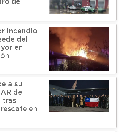
tro de
r incendio
ede del
yor en
ión
be a su
SAR de
 tras
 rescate en
a