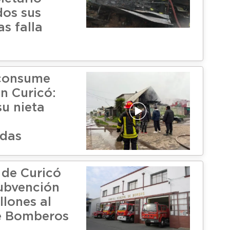
dos sus
as falla
 consume
n Curicó:
su nieta
adas
 de Curicó
ubvención
llones al
e Bomberos