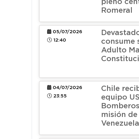
pleno cen
Romeral
Devastado
05/07/2026
12:40
consume s
Adulto Ma
Constituc
Chile reci
04/07/2026
23:55
equipo U
Bomberos
misión de
Venezuel