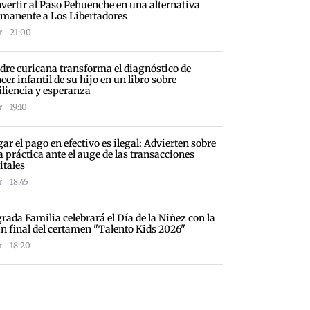
vertir al Paso Pehuenche en una alternativa
manente a Los Libertadores
r | 21:00
re curicana transforma el diagnóstico de
cer infantil de su hijo en un libro sobre
iliencia y esperanza
 | 19:10
ar el pago en efectivo es ilegal: Advierten sobre
a práctica ante el auge de las transacciones
itales
 | 18:45
rada Familia celebrará el Día de la Niñez con la
n final del certamen "Talento Kids 2026"
 | 18:20