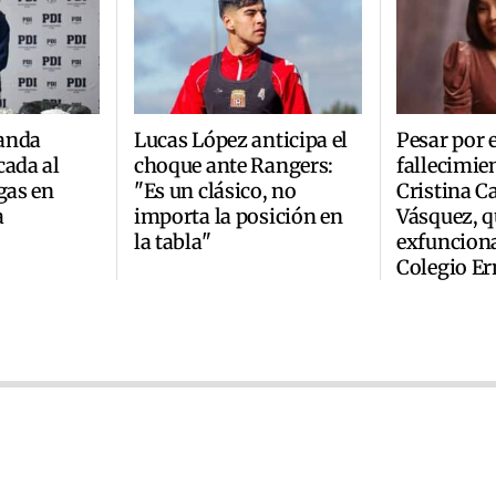
anda
Lucas López anticipa el
Pesar por e
cada al
choque ante Rangers:
fallecimie
gas en
"Es un clásico, no
Cristina C
a
importa la posición en
Vásquez, q
la tabla"
exfunciona
Colegio Er