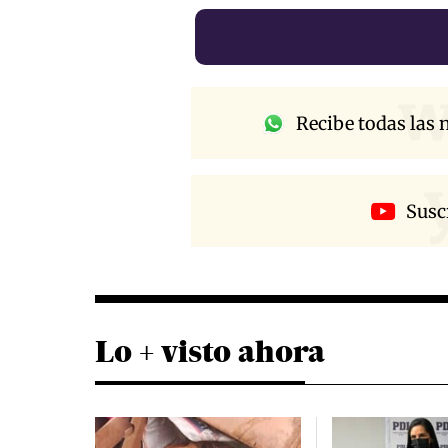
w
Recibe todas las n
Susc
Lo + visto ahora