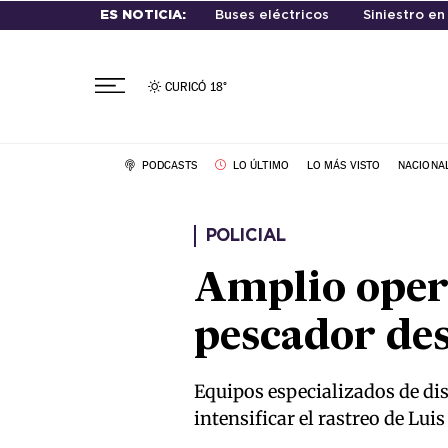
ES NOTICIA:
Buses eléctricos
Siniestro en
CURICÓ
18°
PODCASTS
LO ÚLTIMO
LO MÁS VISTO
NACIONA
POLICIAL
Amplio oper
pescador des
Equipos especializados de di
intensificar el rastreo de Lu