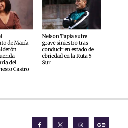
l
Nelson Tapia sufre
nto de María
grave siniestro tras
alderón
conducir en estado de
uerida
ebriedad en la Ruta 5
ria del
Sur
nesto Castro