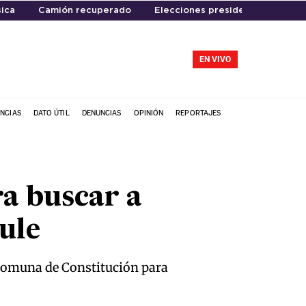
ica
Camión recuperado
Elecciones presidenciales en P
EN VIVO
NCIAS
DATO ÚTIL
DENUNCIAS
OPINIÓN
REPORTAJES
a buscar a
ule
a comuna de Constitución para