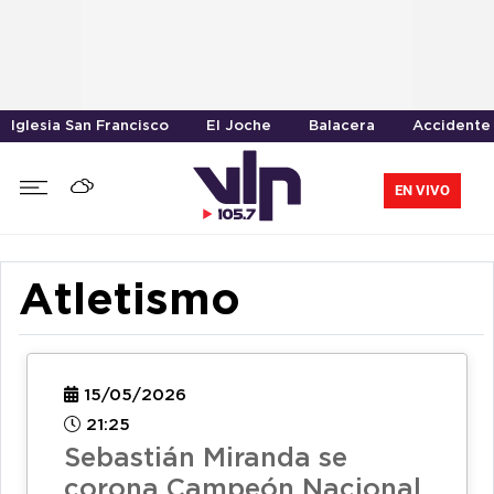
Iglesia San Francisco
El Joche
Balacera
Accidente 
EN VIVO
Atletismo
15/05/2026
21:25
Sebastián Miranda se
corona Campeón Nacional